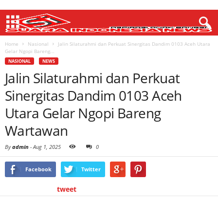
Home
Nasional
Jalin Silaturahmi dan Perkuat Sinergitas Dandim 0103 Aceh Utara
Gelar Ngopi Bareng...
NASIONAL
NEWS
Jalin Silaturahmi dan Perkuat
Sinergitas Dandim 0103 Aceh
Utara Gelar Ngopi Bareng
Wartawan
By
admin
-
Aug 1, 2025
0
Facebook
Twitter
tweet