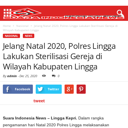
Home
Nasional
Jelang Natal 2020, Polres Lingga Lakukan Sterilisasi Gereja di
Wilayah Kabupaten Lingga
NASIONAL
NEWS
Jelang Natal 2020, Polres Lingga
Lakukan Sterilisasi Gereja di
Wilayah Kabupaten Lingga
By
admin
-
Dec 25, 2020
0
Facebook
Twitter
tweet
Suara Indonesia News – Lingga Kepri.
Dalam rangka
pengamanan hari Natal 2020 Polres Lingga melaksanakan