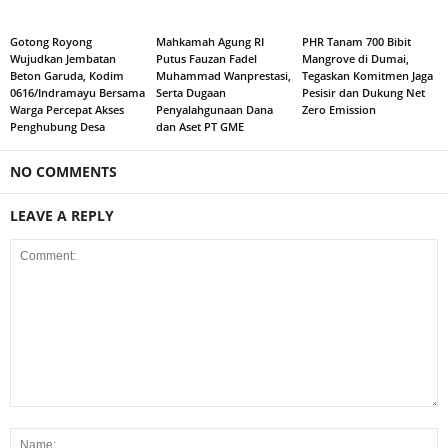
Gotong Royong
Mahkamah Agung RI
PHR Tanam 700 Bibit
Wujudkan Jembatan
Putus Fauzan Fadel
Mangrove di Dumai,
Beton Garuda, Kodim
Muhammad Wanprestasi,
Tegaskan Komitmen Jaga
0616/Indramayu Bersama
Serta Dugaan
Pesisir dan Dukung Net
Warga Percepat Akses
Penyalahgunaan Dana
Zero Emission
Penghubung Desa
dan Aset PT GME
NO COMMENTS
LEAVE A REPLY