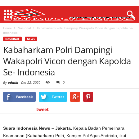
Home
Nasional
Kabaharkam Polri Dampingi Wakapolri Vicon dengan Kapolda Se-
Indonesia
NASIONAL
NEWS
Kabaharkam Polri Dampingi
Wakapolri Vicon dengan Kapolda
Se- Indonesia
By
admin
-
Dec 22, 2020
0
Facebook
Twitter
tweet
Suara Indonesia News – Jakarta.
Kepala Badan Pemelihara
Keamanan (Kabaharkam) Polri, Komjen Pol Agus Andriato, ikut