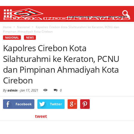
Home
Nasional
Kapolres Cirebon Kota Silahturahmi ke Keraton, PCNU dan
Pimpinan Ahmadiyah Kota Cirebon
NASIONAL
NEWS
Kapolres Cirebon Kota
Silahturahmi ke Keraton, PCNU
dan Pimpinan Ahmadiyah Kota
Cirebon
By
admin
-
Jan 17, 2021
0
Facebook
Twitter
tweet