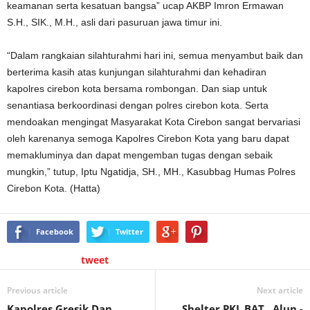
keamanan serta kesatuan bangsa” ucap AKBP Imron Ermawan
S.H., SIK., M.H., asli dari pasuruan jawa timur ini.
“Dalam rangkaian silahturahmi hari ini, semua menyambut baik dan
berterima kasih atas kunjungan silahturahmi dan kehadiran
kapolres cirebon kota bersama rombongan. Dan siap untuk
senantiasa berkoordinasi dengan polres cirebon kota. Serta
mendoakan mengingat Masyarakat Kota Cirebon sangat bervariasi
oleh karenanya semoga Kapolres Cirebon Kota yang baru dapat
memakluminya dan dapat mengemban tugas dengan sebaik
mungkin,” tutup, Iptu Ngatidja, SH., MH., Kasubbag Humas Polres
Cirebon Kota. (Hatta)
Facebook
Twitter
tweet
Previous article
Next article
Kapolres Gresik Dan
Shelter PKL BAT, Alun -