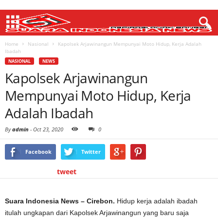
Home
Nasional
Kapolsek Arjawinangun Mempunyai Moto Hidup, Kerja Adalah
Ibadah
NASIONAL
NEWS
Kapolsek Arjawinangun
Mempunyai Moto Hidup, Kerja
Adalah Ibadah
By
admin
-
Oct 23, 2020
0
Facebook
Twitter
tweet
Suara Indonesia News – Cirebon.
Hidup kerja adalah ibadah
itulah ungkapan dari Kapolsek Arjawinangun yang baru saja