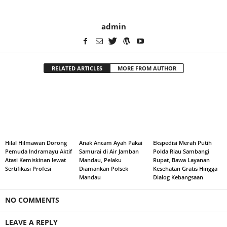
admin
RELATED ARTICLES
MORE FROM AUTHOR
Hilal Hilmawan Dorong
Anak Ancam Ayah Pakai
Ekspedisi Merah Putih
Pemuda Indramayu Aktif
Samurai di Air Jamban
Polda Riau Sambangi
Atasi Kemiskinan lewat
Mandau, Pelaku
Rupat, Bawa Layanan
Sertifikasi Profesi
Diamankan Polsek
Kesehatan Gratis Hingga
Mandau
Dialog Kebangsaan
NO COMMENTS
LEAVE A REPLY