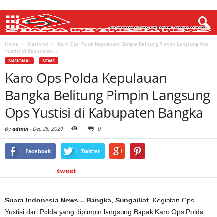
Home
Nasional
Karo Ops Polda Kepulauan Bangka Belitung Pimpin Langsung Ops
Yustisi di Kabupaten...
NASIONAL
NEWS
Karo Ops Polda Kepulauan
Bangka Belitung Pimpin Langsung
Ops Yustisi di Kabupaten Bangka
By
admin
-
Dec 28, 2020
0
Facebook
Twitter
tweet
Suara Indonesia News – Bangka, Sungailiat.
Kegiatan Ops
Yustisi dari Polda yang dipimpin langsung Bapak Karo Ops Polda