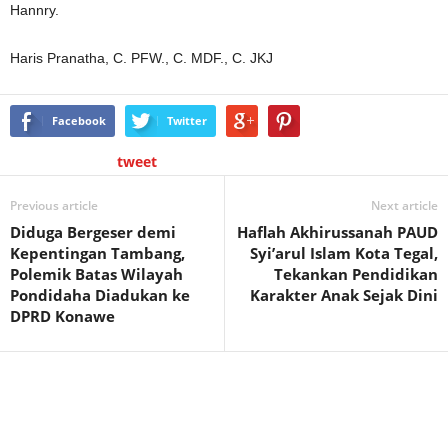
Hannry.
Haris Pranatha, C. PFW., C. MDF., C. JKJ
Facebook
Twitter
tweet
Previous article
Next article
Diduga Bergeser demi
Haflah Akhirussanah PAUD
Kepentingan Tambang,
Syi’arul Islam Kota Tegal,
Polemik Batas Wilayah
Tekankan Pendidikan
Pondidaha Diadukan ke
Karakter Anak Sejak Dini
DPRD Konawe