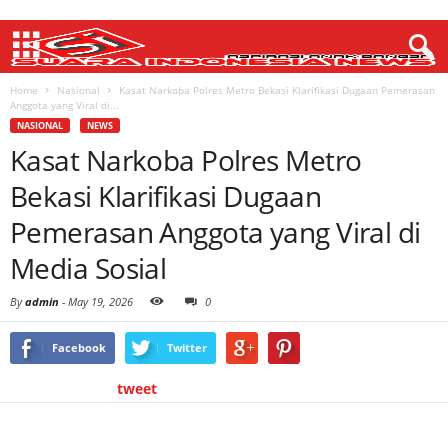
Home
Nasional
Kasat Narkoba Polres Metro Bekasi Klarifikasi Dugaan Pemerasan
Anggota yang Viral di...
NASIONAL
NEWS
Kasat Narkoba Polres Metro
Bekasi Klarifikasi Dugaan
Pemerasan Anggota yang Viral di
Media Sosial
By
admin
-
May 19, 2026
0
Facebook
Twitter
tweet