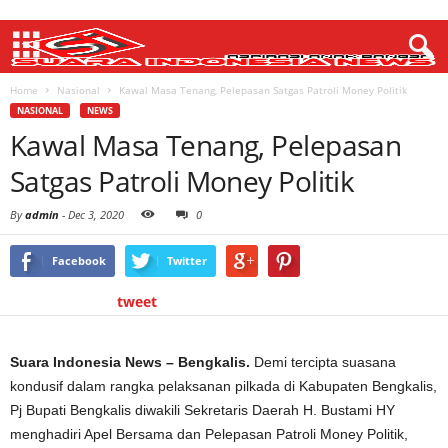
Home
Nasional
Kawal Masa Tenang, Pelepasan Satgas Patroli Money Politik
NASIONAL
NEWS
Kawal Masa Tenang, Pelepasan
Satgas Patroli Money Politik
By
admin
-
Dec 3, 2020
0
Facebook
Twitter
tweet
Suara Indonesia News – Bengkalis.
Demi tercipta suasana
kondusif dalam rangka pelaksanan pilkada di Kabupaten Bengkalis,
Pj Bupati Bengkalis diwakili Sekretaris Daerah H. Bustami HY
menghadiri Apel Bersama dan Pelepasan Patroli Money Politik,