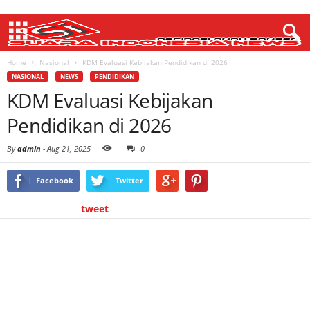
Home
Nasional
KDM Evaluasi Kebijakan Pendidikan di 2026
NASIONAL
NEWS
PENDIDIKAN
KDM Evaluasi Kebijakan
Pendidikan di 2026
By
admin
-
Aug 21, 2025
0
Facebook
Twitter
tweet