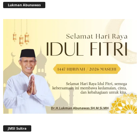
Lukman Abunawas
JMSI Sultra