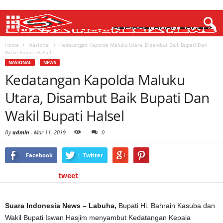
Home
Nasional
Kedatangan Kapolda Maluku Utara, Disambut Baik Bupati Dan
Wakil Bupati Halsel
NASIONAL
NEWS
Kedatangan Kapolda Maluku
Utara, Disambut Baik Bupati Dan
Wakil Bupati Halsel
By
admin
-
Mar 11, 2019
0
Facebook
Twitter
tweet
Suara Indonesia News – Labuha,
Bupati Hi. Bahrain Kasuba dan
Wakil Bupati Iswan Hasjim menyambut Kedatangan Kepala