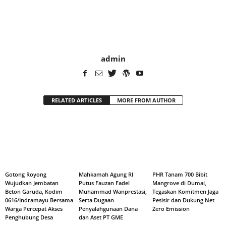
admin
RELATED ARTICLES
MORE FROM AUTHOR
Gotong Royong
Mahkamah Agung RI
PHR Tanam 700 Bibit
Wujudkan Jembatan
Putus Fauzan Fadel
Mangrove di Dumai,
Beton Garuda, Kodim
Muhammad Wanprestasi,
Tegaskan Komitmen Jaga
0616/Indramayu Bersama
Serta Dugaan
Pesisir dan Dukung Net
Warga Percepat Akses
Penyalahgunaan Dana
Zero Emission
Penghubung Desa
dan Aset PT GME