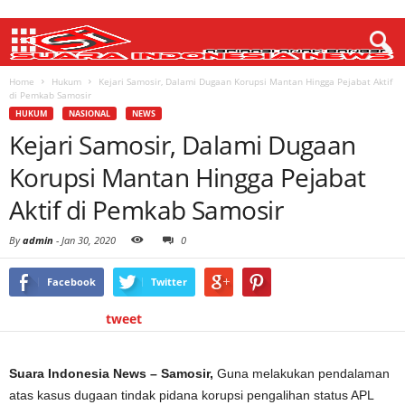
Home
Hukum
Kejari Samosir, Dalami Dugaan Korupsi Mantan Hingga Pejabat Aktif
di Pemkab Samosir
HUKUM
NASIONAL
NEWS
Kejari Samosir, Dalami Dugaan
Korupsi Mantan Hingga Pejabat
Aktif di Pemkab Samosir
By
admin
-
Jan 30, 2020
0
Facebook
Twitter
tweet
Suara Indonesia News – Samosir,
Guna melakukan pendalaman
atas kasus dugaan tindak pidana korupsi pengalihan status APL