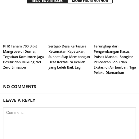
RELATED ARTICLES
MORE FROM AUTHOR
PHR Tanam 700 Bibit
Sertijab Desa Kertasura
Terungkap dari
Mangrove di Dumai,
Kecamatan Kapetakan,
Pengembangan Kasus,
Tegaskan Komitmen Jaga
Suhaeti Siap Membangun
Polsek Mandau Bongkar
Pesisir dan Dukung Net
Desa Kertasura Kearah
Peredaran Sabu dan
Zero Emission
yang Lebih Baik Lagi
Ekstasi di Air Jamban, Tiga
Pelaku Diamankan
NO COMMENTS
LEAVE A REPLY