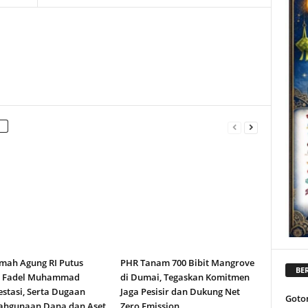
ah Agung RI Putus
PHR Tanam 700 Bibit Mangrove
BER
n Fadel Muhammad
di Dumai, Tegaskan Komitmen
stasi, Serta Dugaan
Jaga Pesisir dan Dukung Net
Goto
ahgunaan Dana dan Aset
Zero Emission