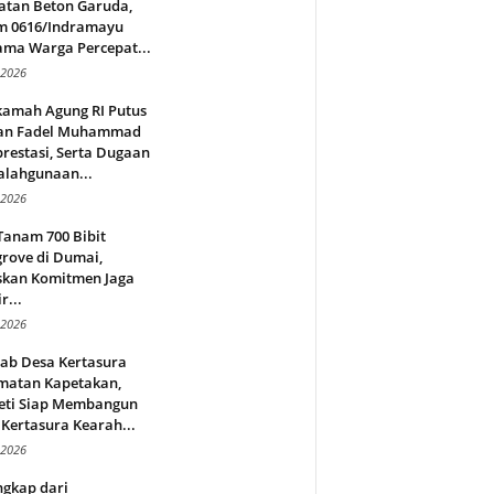
atan Beton Garuda,
m 0616/Indramayu
ama Warga Percepat...
 2026
amah Agung RI Putus
an Fadel Muhammad
restasi, Serta Dugaan
alahgunaan...
 2026
Tanam 700 Bibit
rove di Dumai,
skan Komitmen Jaga
r...
 2026
jab Desa Kertasura
matan Kapetakan,
eti Siap Membangun
Kertasura Kearah...
 2026
ngkap dari