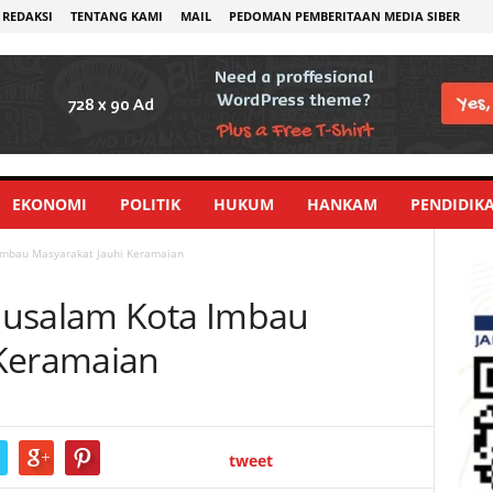
REDAKSI
TENTANG KAMI
MAIL
PEDOMAN PEMBERITAAN MEDIA SIBER
EKONOMI
POLITIK
HUKUM
HANKAM
PENDIDIK
Imbau Masyarakat Jauhi Keramaian
lusalam Kota Imbau
 Keramaian
tweet