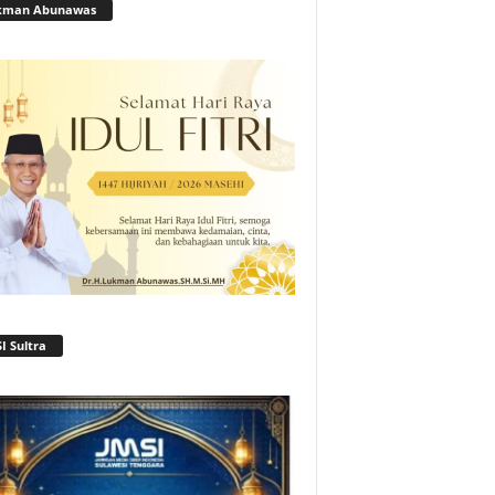
kman Abunawas
I Sultra