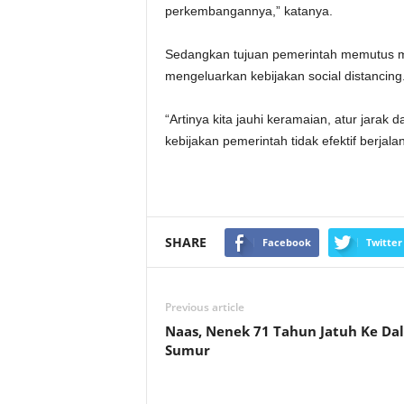
perkembangannya,” katanya.
Sedangkan tujuan pemerintah memutus m
mengeluarkan kebijakan social distancing
“Artinya kita jauhi keramaian, atur jara
kebijakan pemerintah tidak efektif berja
SHARE
Facebook
Twitter
Previous article
Naas, Nenek 71 Tahun Jatuh Ke Da
Sumur