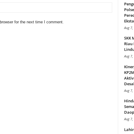
Peng
Pols
Pere
Ekstas
browser for the next time I comment.
Aug 7,
SKK 
Riau 
Lindu
Aug 7,
Kiner
KP2MI
Aktiv
Desak
Aug 7,
Hind
Sema
Daop
Aug 7,
Lahi