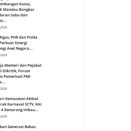
embangan Kasus,
ek Mandau Bongkar
daran Sabu dan
i...
 2026
Migas, PHR dan Polda
Perkuat Sinergi
ngi Aset Negara...
 2026
ja Menteri dan Pejabat
 Dikritik, Forum
is Pemerhati PMI
...
 2026
ari Kemacetan Akibat
rak Karnaval SCTV, KAI
 4 Semarang Imbau...
 2026
rkan Generasi Bebas