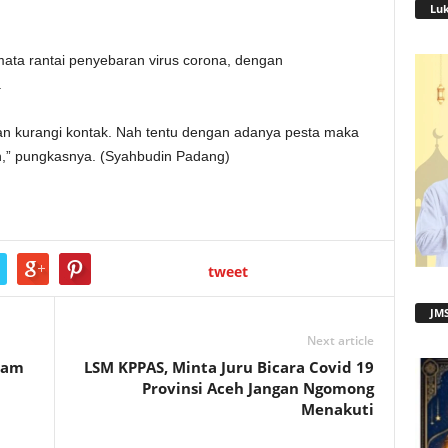
Lu
ata rantai penyebaran virus corona, dengan
.
k dan kurangi kontak. Nah tentu dengan adanya pesta maka
lan,” pungkasnya. (Syahbudin Padang)
tweet
JMS
Next article
lam
LSM KPPAS, Minta Juru Bicara Covid 19
Provinsi Aceh Jangan Ngomong
Menakuti