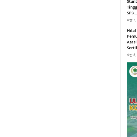
Stunt
Tingg
SP3..
Aug 7,
Hila
Pemu
Atasi
Serti
Aug 6,