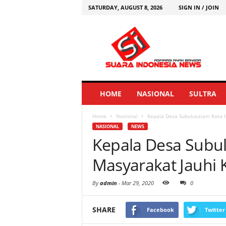
SATURDAY, AUGUST 8, 2026
SIGN IN / JOIN
HOME
NASIONAL
SULTRA
Home
Nasional
Kepala Desa Subulusalam Kota 
NASIONAL
NEWS
Kepala Desa Subu
Masyarakat Jauhi
By
admin
-
Mar 29, 2020
0
SHARE
Facebook
Twitter