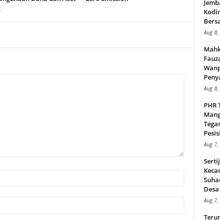
Jemb
E
Kodi
Bers
Aug 8,
Mahk
Fauz
Wanp
Peny
Aug 8,
PHR 
Mang
Tega
Pesisi
Aug 7,
Serti
Keca
Suha
Desa 
Aug 7,
Teru