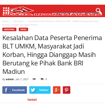
Home
Nasional
Kesalahan Data Peserta Penerima BLT UMKM, Masyarakat Jadi
Korban, Hingga Dianggap Masih...
NASIONAL
NEWS
Kesalahan Data Peserta Penerima
BLT UMKM, Masyarakat Jadi
Korban, Hingga Dianggap Masih
Berutang ke Pihak Bank BRI
Madiun
By
admin
-
Jan 7, 2021
0
Facebook
Twitter
tweet