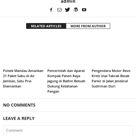
admin
RELATED ARTICLES
MORE FROM AUTHOR
Polsek Mandau Amankan
Pemerintah dan Aparat
Pengendara Motor Revo
21 Paket Sabu di Air
Kompak Panen Raya
Kritis Usai Tabrak Becak
Jamban, Satu Pria
Jagung di Bathin Betuah
Parkir di Jalan Jenderal
Diamankan
Dukung Ketahanan
Sudirman Duri
Pangan
NO COMMENTS
LEAVE A REPLY