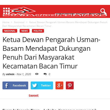
Home
Nasional
Ketua Dewan Pengarah Usman-Basam Mendapat Dukungan Penuh
Dari Masyarakat Kecamatan Bacan Timur
NASIONAL
NEWS
POLITIK
Ketua Dewan Pengarah Usman-
Basam Mendapat Dukungan
Penuh Dari Masyarakat
Kecamatan Bacan Timur
By
admin
-
Nov 1, 2020
0
Facebook
Twitter
tweet