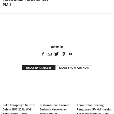
PMII
admin
RELATED ARTICLES
MORE FROM AUTHOR
Buka Kampanye Germas
Pertumbuhan Ekonomi
Pemerintah Dorong
Dalam ISPS 2026, Wali
Berbasis Kerakyatan:
Penguatan UMKM melalui
Kota Tebing Tinggi
Memperkuat
Akses Permodalan, Tata