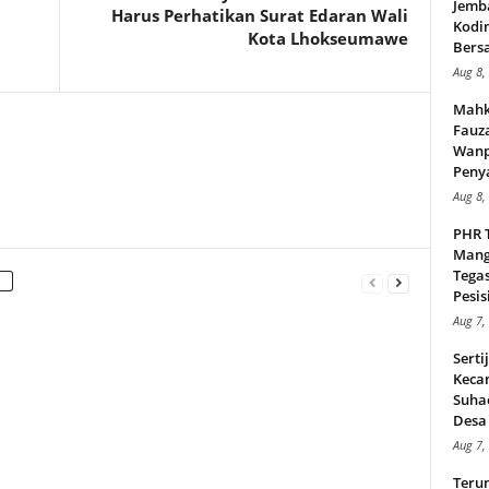
Jemb
Harus Perhatikan Surat Edaran Wali
Kodi
Kota Lhokseumawe
Bers
Aug 8,
Mahk
Fauz
Wanp
Peny
Aug 8,
PHR 
Mang
Tega
Pesisi
Aug 7,
Serti
Keca
Suha
Desa 
Aug 7,
Teru