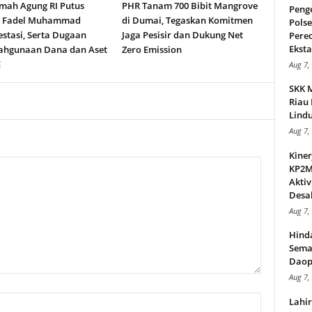
ah Agung RI Putus
PHR Tanam 700 Bibit Mangrove
Peng
n Fadel Muhammad
di Dumai, Tegaskan Komitmen
Pols
stasi, Serta Dugaan
Jaga Pesisir dan Dukung Net
Pere
Ekstas
ahgunaan Dana dan Aset
Zero Emission
E
Aug 7,
SKK 
Riau 
Lindu
Aug 7,
Kiner
KP2MI
Aktiv
Desak
Aug 7,
Hind
Sema
Daop
Aug 7,
Lahi