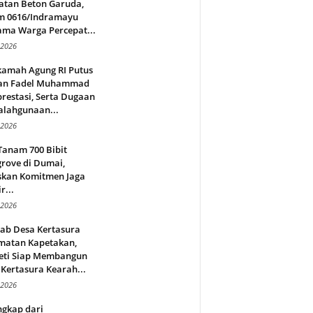
atan Beton Garuda,
m 0616/Indramayu
ama Warga Percepat...
 2026
amah Agung RI Putus
an Fadel Muhammad
restasi, Serta Dugaan
alahgunaan...
 2026
Tanam 700 Bibit
rove di Dumai,
skan Komitmen Jaga
r...
 2026
jab Desa Kertasura
matan Kapetakan,
eti Siap Membangun
Kertasura Kearah...
 2026
ngkap dari