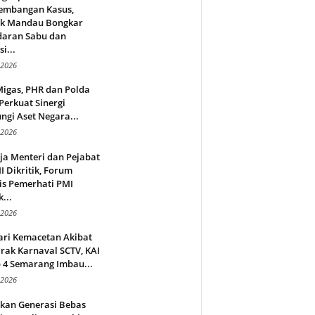
embangan Kasus,
ek Mandau Bongkar
daran Sabu dan
i...
 2026
Migas, PHR dan Polda
Perkuat Sinergi
ngi Aset Negara...
 2026
ja Menteri dan Pejabat
 Dikritik, Forum
is Pemerhati PMI
...
 2026
ari Kemacetan Akibat
rak Karnaval SCTV, KAI
 4 Semarang Imbau...
 2026
rkan Generasi Bebas