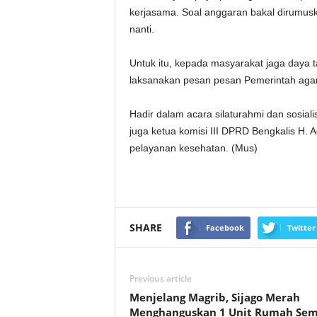
kerjasama. Soal anggaran bakal dirumuska
nanti.
Untuk itu, kepada masyarakat jaga daya 
laksanakan pesan pesan Pemerintah agar t
Hadir dalam acara silaturahmi dan sosiali
juga ketua komisi III DPRD Bengkalis H. Ad
pelayanan kesehatan. (Mus)
SHARE
Facebook
Twitter
Previous article
Menjelang Magrib, Sijago Merah
Menghanguskan 1 Unit Rumah Sem