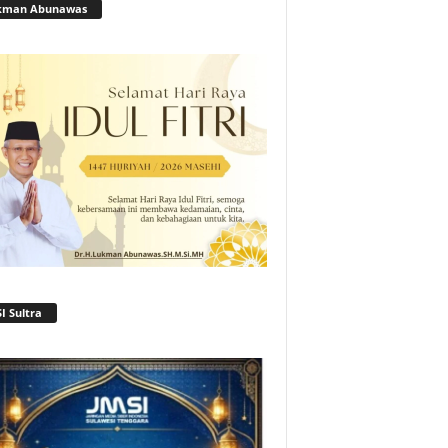
kman Abunawas
I Sultra