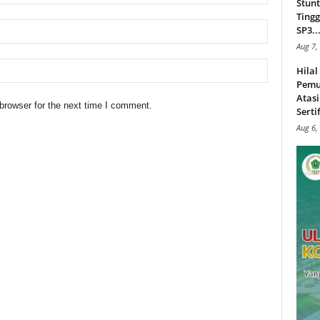
Stunt
Tingg
SP3..
Aug 7,
Hila
Pemu
Atasi
browser for the next time I comment.
Serti
Aug 6,