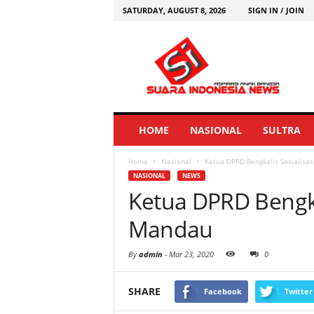
SATURDAY, AUGUST 8, 2026
SIGN IN / JOIN
HOME
NASIONAL
SULTRA
Home
Nasional
Ketua DPRD Bengkalis Sosialisas
NASIONAL
NEWS
Ketua DPRD Bengkal
Mandau
By
admin
-
Mar 23, 2020
0
SHARE
Facebook
Twitter