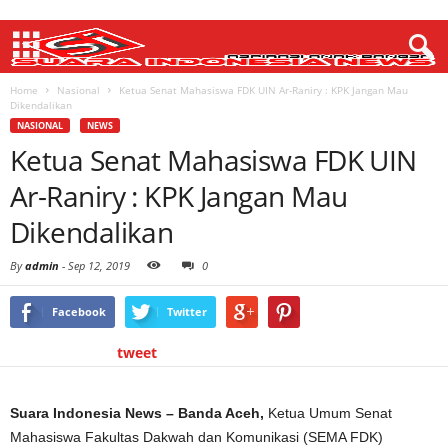
Home
Nasional
Ketua Senat Mahasiswa FDK UIN Ar-Raniry : KPK Jangan Mau
Dikendalikan
NASIONAL
NEWS
Ketua Senat Mahasiswa FDK UIN
Ar-Raniry : KPK Jangan Mau
Dikendalikan
By
admin
-
Sep 12, 2019
0
Facebook
Twitter
tweet
Suara Indonesia News – Banda Aceh,
Ketua Umum Senat
Mahasiswa Fakultas Dakwah dan Komunikasi (SEMA FDK)