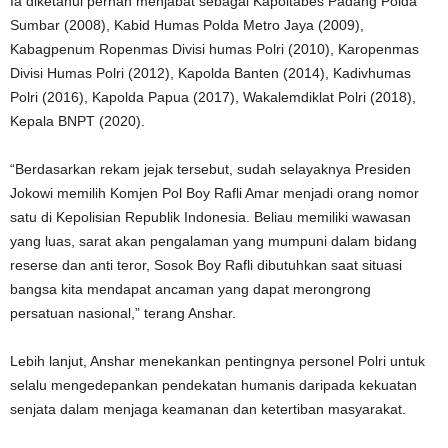
Ia diketahui pernah menjabat sebagai Kapoltabes Padang Polda
Sumbar (2008), Kabid Humas Polda Metro Jaya (2009),
Kabagpenum Ropenmas Divisi humas Polri (2010), Karopenmas
Divisi Humas Polri (2012), Kapolda Banten (2014), Kadivhumas
Polri (2016), Kapolda Papua (2017), Wakalemdiklat Polri (2018),
Kepala BNPT (2020).
“Berdasarkan rekam jejak tersebut, sudah selayaknya Presiden
Jokowi memilih Komjen Pol Boy Rafli Amar menjadi orang nomor
satu di Kepolisian Republik Indonesia. Beliau memiliki wawasan
yang luas, sarat akan pengalaman yang mumpuni dalam bidang
reserse dan anti teror, Sosok Boy Rafli dibutuhkan saat situasi
bangsa kita mendapat ancaman yang dapat merongrong
persatuan nasional,” terang Anshar.
Lebih lanjut, Anshar menekankan pentingnya personel Polri untuk
selalu mengedepankan pendekatan humanis daripada kekuatan
senjata dalam menjaga keamanan dan ketertiban masyarakat.