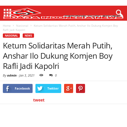
Home
Nasional
Ketum Solidaritas Merah Putih, Anshar Ilo Dukung Komjen Boy
Rafli Jadi Kapolri
NASIONAL
NEWS
Ketum Solidaritas Merah Putih,
Anshar Ilo Dukung Komjen Boy
Rafli Jadi Kapolri
By
admin
-
Jan 3, 2021
0
Facebook
Twitter
tweet