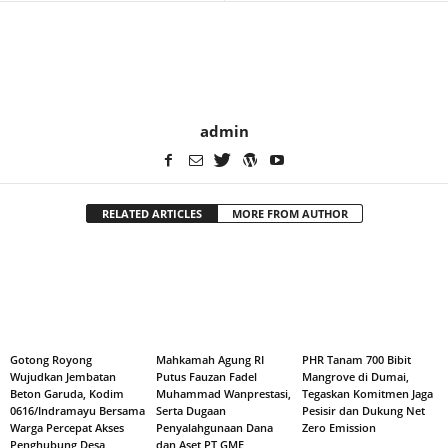
admin
RELATED ARTICLES
MORE FROM AUTHOR
Gotong Royong
Mahkamah Agung RI
PHR Tanam 700 Bibit
Wujudkan Jembatan
Putus Fauzan Fadel
Mangrove di Dumai,
Beton Garuda, Kodim
Muhammad Wanprestasi,
Tegaskan Komitmen Jaga
0616/Indramayu Bersama
Serta Dugaan
Pesisir dan Dukung Net
Warga Percepat Akses
Penyalahgunaan Dana
Zero Emission
Penghubung Desa
dan Aset PT GME