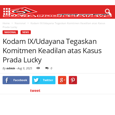
Home
Nasional
Kodam IX/Udayana Tegaskan Komitmen Keadilan atas Kasus
Prada Lucky
NASIONAL
NEWS
Kodam IX/Udayana Tegaskan
Komitmen Keadilan atas Kasus
Prada Lucky
By
admin
-
Aug 9, 2025
0
Facebook
Twitter
tweet