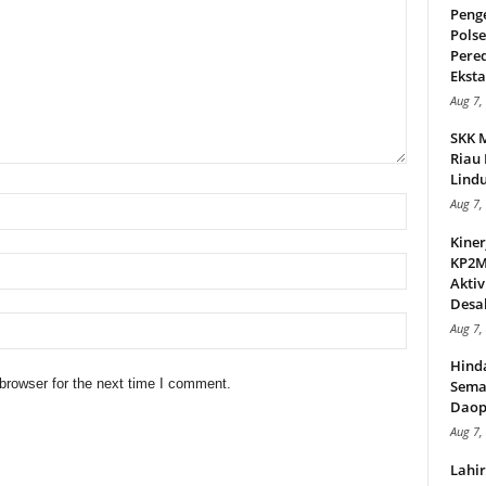
Peng
Pols
Pere
Ekstas
Aug 7,
SKK 
Riau 
Lindu
Aug 7,
Kiner
KP2MI
Aktiv
Desak
Aug 7,
Hind
browser for the next time I comment.
Sema
Daop
Aug 7,
Lahi