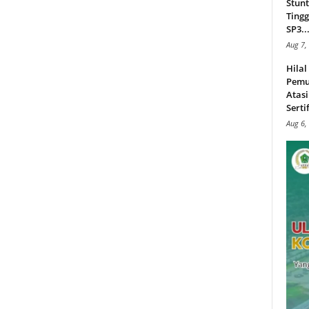
Stunt
Tingg
SP3..
Aug 7,
Hila
Pemu
Atasi
Serti
Aug 6,