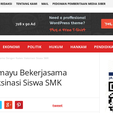
REDAKSI
TENTANG KAMI
MAIL
PEDOMAN PEMBERITAAN MEDIA SIBER
EKONOMI
POLITIK
HUKUM
HANKAM
PENDIDIK
ama Dengan Nakes Vaksinasi Siswa SMK
mayu Bekerjasama
sinasi Siswa SMK
tweet