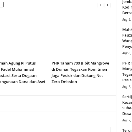
Jemb
Kodi
Bers
Aug 8,
Mahk
Fauz
Wanp
Peny
Aug 8,
ah Agung RI Putus
PHR Tanam 700 Bibit Mangrove
PHR 
Mang
n Fadel Muhammad
di Dumai, Tegaskan Komitmen
Tega
stasi, Serta Dugaan
Jaga Pesisir dan Dukung Net
Pesisi
ahgunaan Dana dan Aset
Zero Emission
Aug 7,
E
Serti
Keca
Suha
Desa 
Aug 7,
Teru