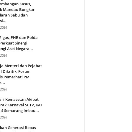
embangan Kasus,
ek Mandau Bongkar
daran Sabu dan
i...
 2026
Migas, PHR dan Polda
Perkuat Sinergi
ngi Aset Negara...
 2026
ja Menteri dan Pejabat
 Dikritik, Forum
is Pemerhati PMI
...
 2026
ari Kemacetan Akibat
rak Karnaval SCTV, KAI
 4 Semarang Imbau...
 2026
rkan Generasi Bebas