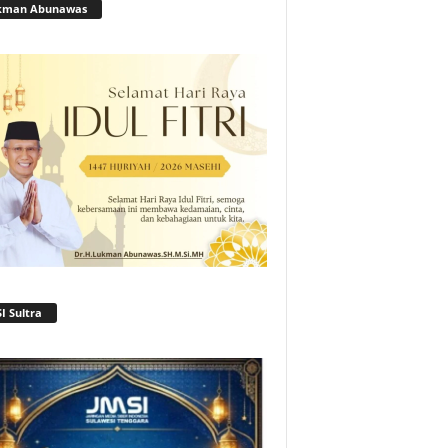
kman Abunawas
I Sultra