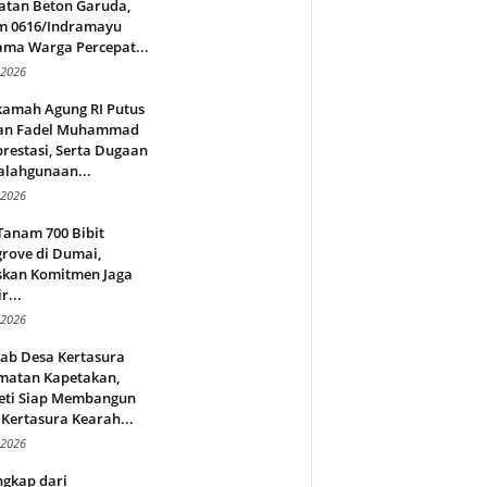
atan Beton Garuda,
m 0616/Indramayu
ama Warga Percepat...
 2026
amah Agung RI Putus
an Fadel Muhammad
restasi, Serta Dugaan
alahgunaan...
 2026
Tanam 700 Bibit
rove di Dumai,
skan Komitmen Jaga
r...
 2026
jab Desa Kertasura
matan Kapetakan,
eti Siap Membangun
Kertasura Kearah...
 2026
ngkap dari