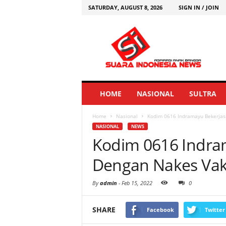
SATURDAY, AUGUST 8, 2026
SIGN IN / JOIN
HOME
NASIONAL
SULTRA
Home
Nasional
Kodim 0616 Indramayu Bekerjas
NASIONAL
NEWS
Kodim 0616 Indra
Dengan Nakes Vak
By
admin
-
Feb 15, 2022
0
SHARE
Facebook
Twitter