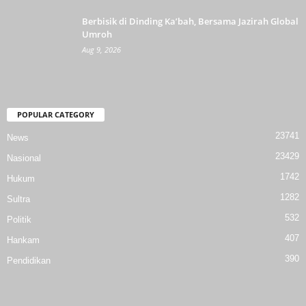
Berbisik di Dinding Ka’bah, Bersama Jazirah Global
Umroh
Aug 9, 2026
POPULAR CATEGORY
23741
News
23429
Nasional
1742
Hukum
1282
Sultra
532
Politik
407
Hankam
390
Pendidikan