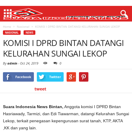
Home
Nasional
KOMISI I DPRD BINTAN DATANGI KELURAHAN SUNGAI LEKOP
NASIONAL
NEWS
KOMISI I DPRD BINTAN DATANGI
KELURAHAN SUNGAI LEKOP
By
admin
-
Oct 24, 2019
0
Facebook
Twitter
tweet
Suara Indonesia News Bintan,
Anggota komisi I DPRD Bintan
Hasriawady, Tarmizi, dan Edi Tiawarman, datangi Kelurahan Sungai
Lekop, terkait penegasan kepengurusan surat tanah, KTP, AKTA
,KK dan yang lain.