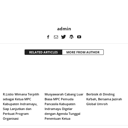
admin
RELATED ARTICLES
MORE FROM AUTHOR
R.Listio Wimana Terpilih
Musyawarah Cabang Luar
Berbisik di Dinding
sebagai Ketua MPC
Biasa MPC Pemuda
Ka’bah, Bersama Jazirah
Kabupaten Indramayu,
Pancasila Kabupaten
Global Umroh
Siap Lanjutkan dan
Indramayu Digelar
Perkuat Program
dengan Agenda Tunggal
Organisasi
Penentuan Ketua