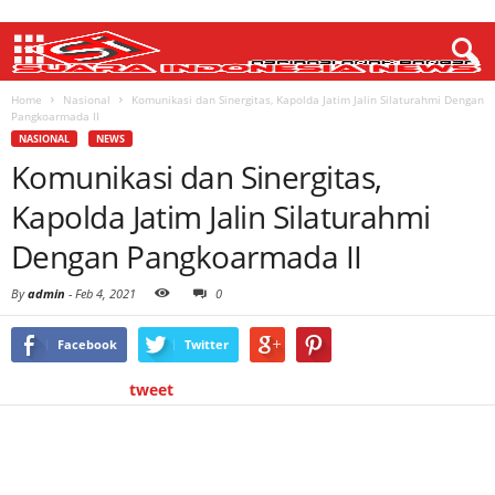
Home
Nasional
Komunikasi dan Sinergitas, Kapolda Jatim Jalin Silaturahmi Dengan
Pangkoarmada II
NASIONAL
NEWS
Komunikasi dan Sinergitas,
Kapolda Jatim Jalin Silaturahmi
Dengan Pangkoarmada II
By
admin
-
Feb 4, 2021
0
Facebook
Twitter
tweet