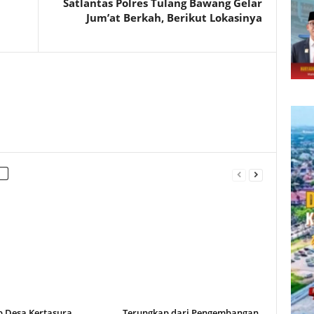
Satlantas Polres Tulang Bawang Gelar
Jum’at Berkah, Berikut Lokasinya
b Desa Kertasura
Terungkap dari Pengembangan