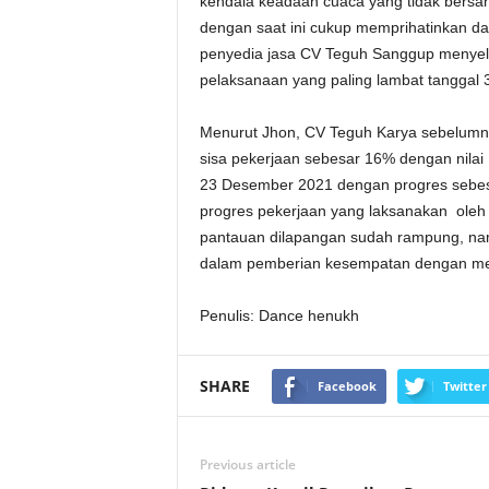
kendala keadaan cuaca yang tidak bersah
dengan saat ini cukup memprihatinkan da
penyedia jasa CV Teguh Sanggup menyele
pelaksanaan yang paling lambat tanggal 
Menurut Jhon, CV Teguh Karya sebelumn
sisa pekerjaan sebesar 16% dengan nilai
23 Desember 2021 dengan progres sebe
progres pekerjaan yang laksanakan oleh
pantauan dilapangan sudah rampung, nam
dalam pemberian kesempatan dengan men
Penulis: Dance henukh
SHARE
Facebook
Twitter
Previous article