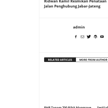
Ridwan Kamil Resmikan Penataan
Jalan Penghubung Jabar-Jateng
admin
RELATED ARTICLES
MORE FROM AUTHOR
PHR Tanam 700 Bibit Mangrove
Sertija