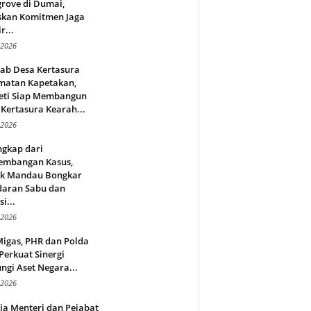
rove di Dumai,
skan Komitmen Jaga
r...
 2026
jab Desa Kertasura
matan Kapetakan,
eti Siap Membangun
Kertasura Kearah...
 2026
ngkap dari
embangan Kasus,
ek Mandau Bongkar
daran Sabu dan
i...
 2026
Migas, PHR dan Polda
Perkuat Sinergi
ngi Aset Negara...
 2026
ja Menteri dan Pejabat