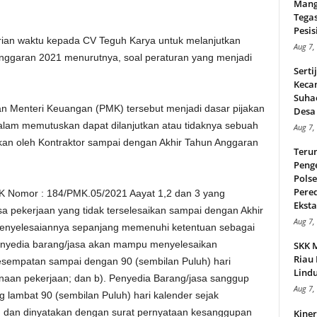
Mang
Tega
Pesisi
erian waktu kepada CV Teguh Karya untuk melanjutkan
Aug 7,
nggaran 2021 menurutnya, soal peraturan yang menjadi
Serti
Keca
Suha
n Menteri Keuangan (PMK) tersebut menjadi dasar pijakan
Desa 
lam memutuskan dapat dilanjutkan atau tidaknya sebuah
Aug 7,
ikan oleh Kontraktor sampai dengan Akhir Tahun Anggaran
Teru
Peng
Pols
Pere
PMK Nomor : 184/PMK.05/2021 Aayat 1,2 dan 3 yang
Ekstas
isa pekerjaan yang tidak terselesaikan sampai dengan Akhir
Aug 7,
penyelesaiannya sepanjang memenuhi ketentuan sebagai
 penyedia barang/jasa akan mampu menyelesaikan
SKK 
Riau 
kesempatan sampai dengan 90 (sembilan Puluh) hari
Lindu
naan pekerjaan; dan b). Penyedia Barang/jasa sanggup
Aug 7,
g lambat 90 (sembilan Puluh) hari kalender sejak
 dan dinyatakan dengan surat pernyataan kesanggupan
Kiner