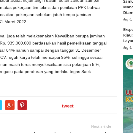
abat akibat hujan angin dalam bulan Januari sampai
Samu
Mand
n atas pekerjaan tim teknis dan penilaian PPK bahwa
Diam
saikan pekerjaan sebelum jatuh tempo jaminan
Aug 6,
31 Maret 2022.
Ekspe
Riau
ya juga telah melaksanakan Kewajiban berupa jaminan
Layan
 Rp. 939.000.000 berdasarkan hasil pemeriksaan tanggal
Aug 6,
sar 84% namun sampai dengan tanggal 31 Desember
 CV.Teguh karya telah mencapai 95%, sehingga sesuai
un masih terus menyelesaikaan sisa pekerjaan 5 %,
gacu pada peraturan yang berlaku tegas Saek.
tweet
Next article