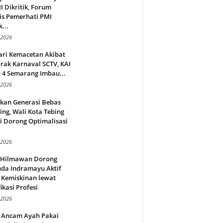
 Dikritik, Forum
is Pemerhati PMI
...
 2026
ari Kemacetan Akibat
rak Karnaval SCTV, KAI
 4 Semarang Imbau...
 2026
rkan Generasi Bebas
ing, Wali Kota Tebing
i Dorong Optimalisasi
.
 2026
l Hilmawan Dorong
da Indramayu Aktif
 Kemiskinan lewat
fikasi Profesi
 2026
 Ancam Ayah Pakai