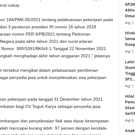
KP2MI
erai cukup.
Aktiv
Desak
or 184/PMK:05/2021 tentang pelaksanaan pekerjaan pada
Aug 7,
dan 3 peraturan presiden RI nomor 16 tahun 2018
Hind
haraan nomor:PER.9/PB/2021 tentang Pedoman
Sema
egara pada akhir tahun 2021 dan surat edaran
Daop
o Nomor: 900/1091/BKA/4-1-Tanggal 22 November 2021
Aug 7,
ngkah menghadapi akhir tahun anggaran 2021,” jelasnya.
Lahi
Stunt
n tersebut mengikat dalam pelaksanaan pemberian
Tingg
gai penyedia jasa untuk menyelesaikan sisa pekerjaan
SP3..
Aug 7,
Hila
ikan pekerjaan pada tanggal 31 Desember tahun 2021
Pemu
ambatan bagi CV Teguh Karya sebagai penyedia jasa.
Atasi
Serti
Aug 6,
embangan dan penyelesaian fisik atas dasar kesempatan
telah mencapai kurang lebih 97 persen dengan kendala-
Anak