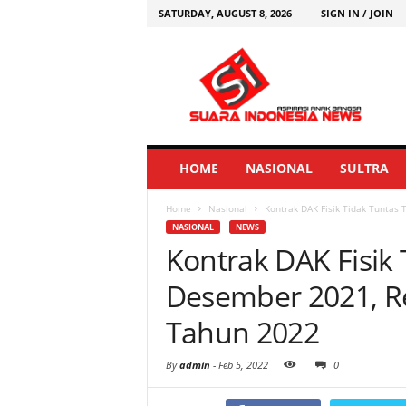
SATURDAY, AUGUST 8, 2026
SIGN IN / JOIN
HOME
NASIONAL
SULTRA
Home
Nasional
Kontrak DAK Fisik Tidak Tuntas 
NASIONAL
NEWS
Kontrak DAK Fisik
Desember 2021, R
Tahun 2022
By
admin
-
Feb 5, 2022
0