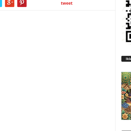
tweet
Ikl