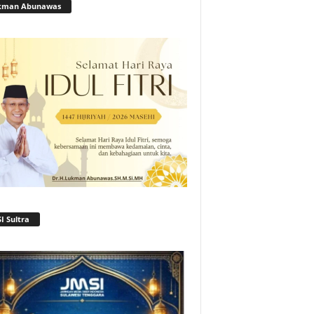
kman Abunawas
I Sultra