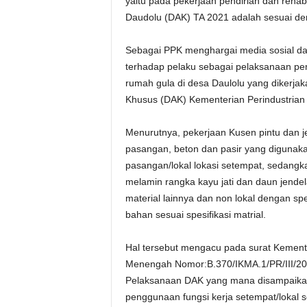
yaitu pada pekerjaan pendirian dan rehabi
Daudolu (DAK) TA 2021 adalah sesuai den
Sebagai PPK menghargai media sosial da
terhadap pelaku sebagai pelaksanaan 
rumah gula di desa Daulolu yang dikerj
Khusus (DAK) Kementerian Perindustrian
Menurutnya, pekerjaan Kusen pintu dan
pasangan, beton dan pasir yang digunakan
pasangan/lokal lokasi setempat, sedangk
melamin rangka kayu jati dan daun jendel
material lainnya dan non lokal dengan sp
bahan sesuai spesifikasi matrial.
Hal tersebut mengacu pada surat Kementeri
Menengah Nomor:B.370/IKMA.1/PR/III/202
Pelaksanaan DAK yang mana disampaikan
penggunaan fungsi kerja setempat/lokal s