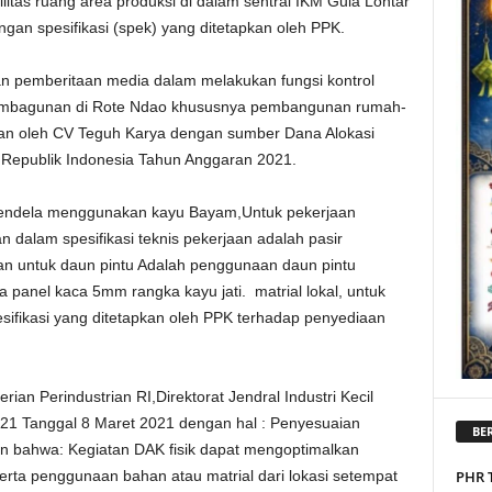
litas ruang area produksi di dalam sentral IKM Gula Lontar
gan spesifikasi (spek) yang ditetapkan oleh PPK.
n pemberitaan media dalam melakukan fungsi kontrol
pembagunan di Rote Ndao khususnya pembangunan rumah-
akan oleh CV Teguh Karya dengan sumber Dana Alokasi
 Republik Indonesia Tahun Anggaran 2021.
 jendela menggunakan kayu Bayam,Untuk pekerjaan
 dalam spesifikasi teknis pekerjaan adalah pasir
an untuk daun pintu Adalah penggunaan daun pintu
a panel kaca 5mm rangka kayu jati. matrial lokal, untuk
esifikasi yang ditetapkan oleh PPK terhadap penyediaan
an Perindustrian RI,Direktorat Jendral Industri Kecil
1 Tanggal 8 Maret 2021 dengan hal : Penyesuaian
BER
 bahwa: Kegiatan DAK fisik dapat mengoptimalkan
erta penggunaan bahan atau matrial dari lokasi setempat
PHR 