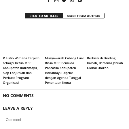
RELATED ARTICLES
MORE FROM AUTHOR
R.Listio Wimana Terpilih
Musyawarah Cabang Luar
Berbisik di Dinding
sebagai Ketua MPC
Biasa MPC Pemuda
Ka’bah, Bersama Jazirah
Kabupaten Indramayu,
Pancasila Kabupaten
Global Umroh
Siap Lanjutkan dan
Indramayu Digelar
Perkuat Program
dengan Agenda Tunggal
Organisasi
Penentuan Ketua
NO COMMENTS
LEAVE A REPLY