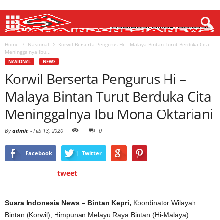
Home
Nasional
Korwil Berserta Pengurus Hi – Malaya Bintan Turut Berduka Cita
Meninggalnya Ibu...
NASIONAL
NEWS
Korwil Berserta Pengurus Hi –
Malaya Bintan Turut Berduka Cita
Meninggalnya Ibu Mona Oktariani
By
admin
-
Feb 13, 2020
0
Facebook
Twitter
tweet
Suara Indonesia News – Bintan Kepri,
Koordinator Wilayah
Bintan (Korwil), Himpunan Melayu Raya Bintan (Hi-Malaya)