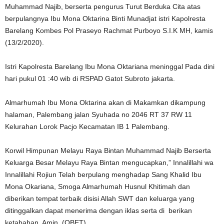
Muhammad Najib, berserta pengurus Turut Berduka Cita atas
berpulangnya Ibu Mona Oktarina Binti Munadjat istri Kapolresta
Barelang Kombes Pol Praseyo Rachmat Purboyo S.I.K MH, kamis
(13/2/2020).
Istri Kapolresta Barelang Ibu Mona Oktariana meninggal Pada dini
hari pukul 01 :40 wib di RSPAD Gatot Subroto jakarta.
Almarhumah Ibu Mona Oktarina akan di Makamkan dikampung
halaman, Palembang jalan Syuhada no 2046 RT 37 RW 11
Kelurahan Lorok Pacjo Kecamatan IB 1 Palembang.
Korwil Himpunan Melayu Raya Bintan Muhammad Najib Berserta
Keluarga Besar Melayu Raya Bintan mengucapkan,” Innalillahi wa
Innalillahi Rojiun Telah berpulang menghadap Sang Khalid Ibu
Mona Okariana, Smoga Almarhumah Husnul Khitimah dan
diberikan tempat terbaik disisi Allah SWT dan keluarga yang
ditinggalkan dapat menerima dengan iklas serta di berikan
ketabahan, Amin. (OBET)