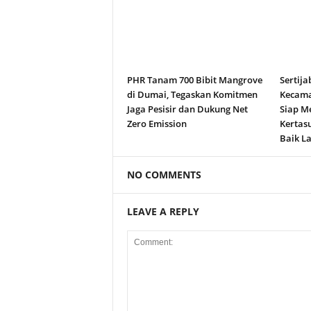
PHR Tanam 700 Bibit Mangrove
Sertija
di Dumai, Tegaskan Komitmen
Kecama
Jaga Pesisir dan Dukung Net
Siap M
Zero Emission
Kertas
Baik La
NO COMMENTS
LEAVE A REPLY