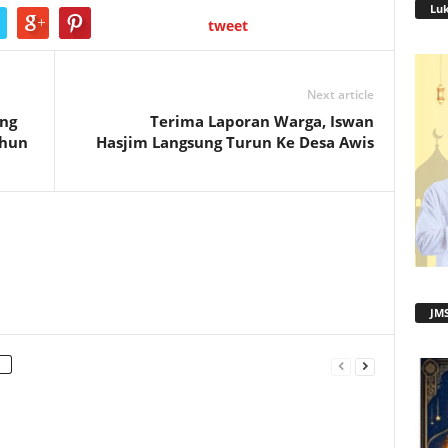
Lu
tweet
Next article
ang
Terima Laporan Warga, Iswan
ahun
Hasjim Langsung Turun Ke Desa Awis
JMS