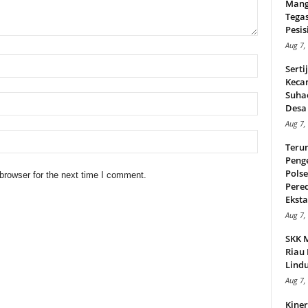
Mang
Tega
Pesisi
Aug 7,
Serti
Keca
Suha
Desa 
Aug 7,
Teru
Peng
Pols
browser for the next time I comment.
Pere
Ekstas
Aug 7,
SKK 
Riau 
Lindu
Aug 7,
Kiner