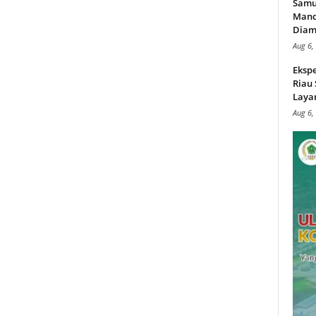
Samu
Mand
Diam
Aug 6,
Ekspe
Riau
Layan
Aug 6,