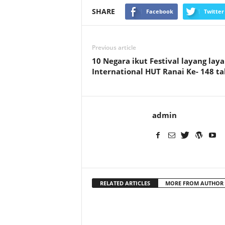
SHARE
Facebook
Twitter
Previous article
10 Negara ikut Festival layang lay
International HUT Ranai Ke- 148 t
admin
RELATED ARTICLES
MORE FROM AUTHOR