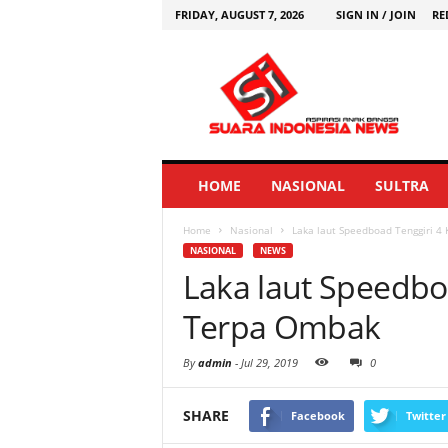
FRIDAY, AUGUST 7, 2026
SIGN IN / JOIN
RE
HOME
NASIONAL
SULTRA
Home
Nasional
Laka laut Speedboad Tenggiri 4
NASIONAL
NEWS
Laka laut Speedbo
Terpa Ombak
By
admin
-
Jul 29, 2019
0
SHARE
Facebook
Twitter