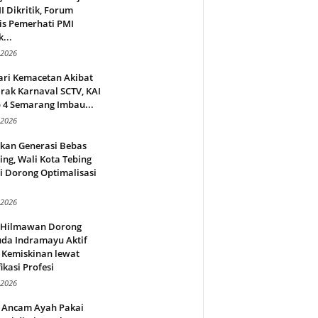
 Dikritik, Forum
is Pemerhati PMI
...
 2026
ari Kemacetan Akibat
rak Karnaval SCTV, KAI
 4 Semarang Imbau...
 2026
rkan Generasi Bebas
ing, Wali Kota Tebing
i Dorong Optimalisasi
.
 2026
l Hilmawan Dorong
da Indramayu Aktif
 Kemiskinan lewat
fikasi Profesi
 2026
 Ancam Ayah Pakai