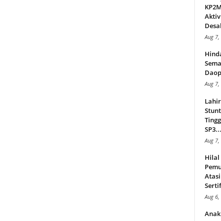
KP2MI
Aktiv
Desak
Aug 7,
Hind
Sema
Daop
Aug 7,
Lahi
Stunt
Tingg
SP3..
Aug 7,
Hila
Pemu
Atasi
Serti
Aug 6,
Anak