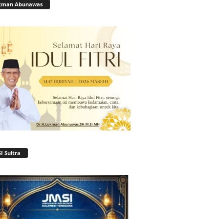
kman Abunawas
I Sultra