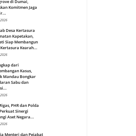
rove di Dumai,
skan Komitmen Jaga
r...
 2026
jab Desa Kertasura
matan Kapetakan,
eti Siap Membangun
Kertasura Kearah...
 2026
ngkap dari
embangan Kasus,
ek Mandau Bongkar
daran Sabu dan
i...
 2026
Migas, PHR dan Polda
Perkuat Sinergi
ngi Aset Negara...
 2026
ja Menteri dan Pejabat