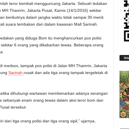
mlah teror kembali mengguncang Jakarta. Sebuah ledakan
 MH Thamrin, Jakarta Pusat, Kamis (14/1/2016) sekitar
an berikutnya dalam jangka waktu tidak sampai 30 menit.
kali suara tembakan dari dalam kawasan Mall Sarinah.
 ledakan yang diduga Bom itu menghancurkan pos polisi
sekitar 6 orang yang dikabarkan tewas. Beberapa orang
a.
Ikl
 di medsos, tampak pos polisi di Jalan MH Thamrin, Jakarta
dung
Sarinah
rusak dan ada tiga orang tampak tergeletak di
n ketika dihubungi wartawan membenarkan adanya serangan
ata sebanyak enam orang tewas dalam aksi teror bom dan
Pusat tersebut.
dari tiga orang polisi dan tiga orang sipil,” ujarnya,