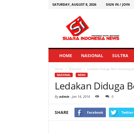
SATURDAY, AUGUST 8, 2026
SIGN IN / JOIN
HOME
NASIONAL
SULTRA
Home
Nasional
Ledakan Diduga Bom Guncang Ja
NASIONAL
NEWS
Ledakan Diduga B
By
admin
-
Jan 14, 2016
0
SHARE
Facebook
Twitter