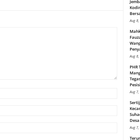
Jemb
Kodi
Bers
Aug 8,
Mahk
Fauz
Wanp
Peny
Aug 8,
PHR 
Mang
Tega
Pesisi
Aug 7,
Serti
Keca
Suha
Desa 
Aug 7,
Teru