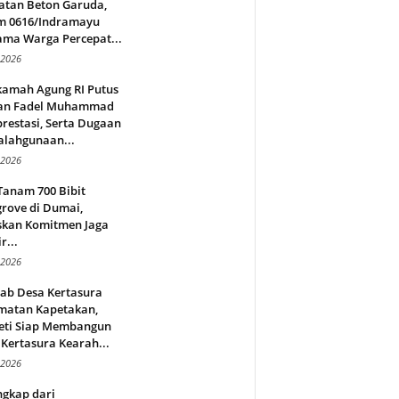
atan Beton Garuda,
m 0616/Indramayu
ama Warga Percepat...
 2026
amah Agung RI Putus
an Fadel Muhammad
restasi, Serta Dugaan
alahgunaan...
 2026
Tanam 700 Bibit
rove di Dumai,
skan Komitmen Jaga
r...
 2026
jab Desa Kertasura
matan Kapetakan,
eti Siap Membangun
Kertasura Kearah...
 2026
ngkap dari