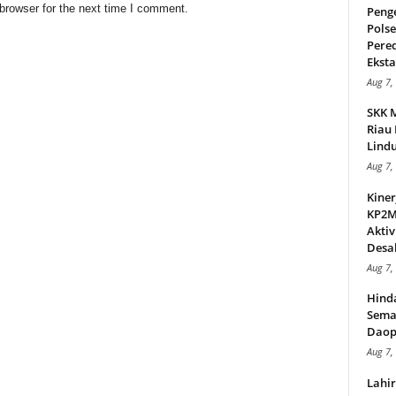
browser for the next time I comment.
Peng
Pols
Pere
Ekstas
Aug 7,
SKK 
Riau 
Lindu
Aug 7,
Kiner
KP2MI
Aktiv
Desak
Aug 7,
Hind
Sema
Daop
Aug 7,
Lahi