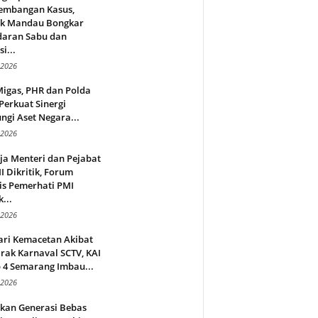
embangan Kasus,
ek Mandau Bongkar
daran Sabu dan
i...
 2026
Migas, PHR dan Polda
Perkuat Sinergi
ngi Aset Negara...
 2026
ja Menteri dan Pejabat
 Dikritik, Forum
is Pemerhati PMI
...
 2026
ari Kemacetan Akibat
rak Karnaval SCTV, KAI
 4 Semarang Imbau...
 2026
rkan Generasi Bebas