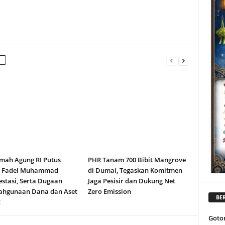
ah Agung RI Putus
PHR Tanam 700 Bibit Mangrove
n Fadel Muhammad
di Dumai, Tegaskan Komitmen
stasi, Serta Dugaan
Jaga Pesisir dan Dukung Net
ahgunaan Dana dan Aset
Zero Emission
BER
E
Goto