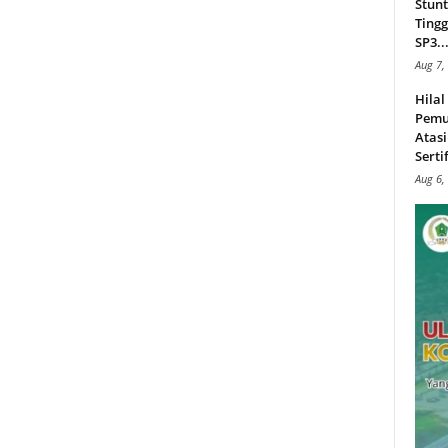
Stunt
Tingg
SP3..
Aug 7,
Hila
Pemu
Atasi
Serti
Aug 6,