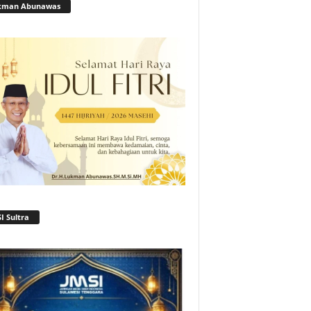
kman Abunawas
I Sultra