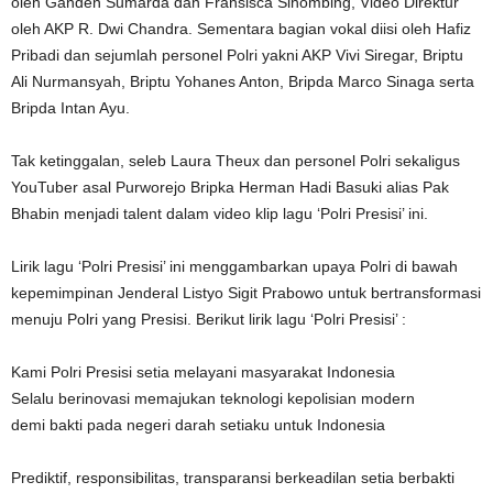
oleh Ganden Sumarda dan Fransisca Sihombing, Video Direktur
oleh AKP R. Dwi Chandra. Sementara bagian vokal diisi oleh Hafiz
Pribadi dan sejumlah personel Polri yakni AKP Vivi Siregar, Briptu
Ali Nurmansyah, Briptu Yohanes Anton, Bripda Marco Sinaga serta
Bripda Intan Ayu.
Tak ketinggalan, seleb Laura Theux dan personel Polri sekaligus
YouTuber asal Purworejo Bripka Herman Hadi Basuki alias Pak
Bhabin menjadi talent dalam video klip lagu ‘Polri Presisi’ ini.
Lirik lagu ‘Polri Presisi’ ini menggambarkan upaya Polri di bawah
kepemimpinan Jenderal Listyo Sigit Prabowo untuk bertransformasi
menuju Polri yang Presisi. Berikut lirik lagu ‘Polri Presisi’ :
Kami Polri Presisi setia melayani masyarakat Indonesia
Selalu berinovasi memajukan teknologi kepolisian modern
demi bakti pada negeri darah setiaku untuk Indonesia
Prediktif, responsibilitas, transparansi berkeadilan setia berbakti