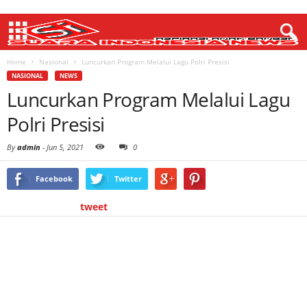
Home
Nasional
Luncurkan Program Melalui Lagu Polri Presisi
NASIONAL
NEWS
Luncurkan Program Melalui Lagu
Polri Presisi
By
admin
-
Jun 5, 2021
0
Facebook
Twitter
tweet