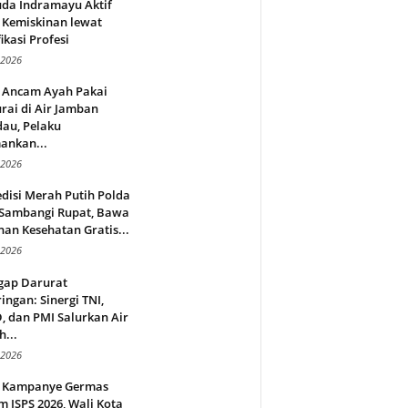
da Indramayu Aktif
 Kemiskinan lewat
fikasi Profesi
 2026
 Ancam Ayah Pakai
rai di Air Jamban
au, Pelaku
ankan...
 2026
disi Merah Putih Polda
 Sambangi Rupat, Bawa
an Kesehatan Gratis...
 2026
gap Darurat
ingan: Sinergi TNI,
 dan PMI Salurkan Air
h...
 2026
 Kampanye Germas
 ISPS 2026, Wali Kota