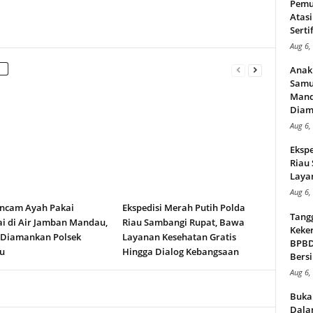
Pemu
Atasi
Serti
Aug 6,
Anak
Samu
Mand
Diam
Aug 6,
Ekspe
Riau
Layan
Aug 6,
ncam Ayah Pakai
Ekspedisi Merah Putih Polda
Tang
i di Air Jamban Mandau,
Riau Sambangi Rupat, Bawa
Keker
 Diamankan Polsek
Layanan Kesehatan Gratis
BPBD,
u
Hingga Dialog Kebangsaan
Bersi
Aug 6,
Buka
Dalam