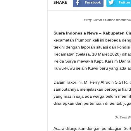
SHARE
Facebook
Twitter
Ferry Camat Plumbon memberik
Suara Indonesia News – Kabupaten Ci
kecamatan Plumbon kali ini berbeda denga
terkini dengan laporan situasi dan kondisi
Kecamatan (Selasa, 10 Maret 2020) dihad
Pelda Surya mewakili Kapt. Karsim Danr
Kuwu-kuwu selain Kuwu baru yang ada ac
Dalam rakor ini, M. Ferry Afrudin S.STP
sambutannya menjelaskan berbagai hal d
yang masih saja ada warga belum memilik
diharapkan dari pertemuan di Sentul, jug
Dr. Dewi W
Acara dilanjutkan dengan pembagian Sert