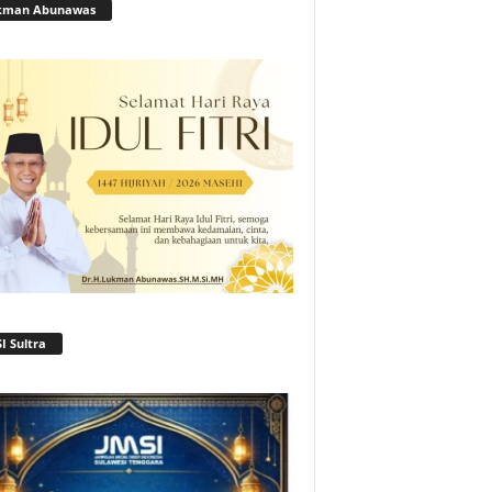
kman Abunawas
I Sultra