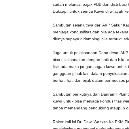
sudah melunasi pajak PBB dan distribusi 
Dukcapil untuk semua Kuwu di wilayah k
Sambutan selanjutnya dari AKP Sakur Ka
menjaga kondusifitas dan bila ada tekan
dirinya supaya didampingi bila terbukti 
Juga untuk pelaksanaan Dana desa, AKP 
bisa dilaksanakan dengan baik dan bila a
fisik ada maka jangan segan kuwu untuk 
gangguan pihak lain dalam penyelesaian 
berhati-hati dan bijak dalam bermedsos 
Sambutan berikutnya dari Danramil Plumb
kuwu untuk bisa menjaga kondusifitas w
tanpa memandang pendukung ataupun o
Rakor kali ini Dr. Dewi Waskito Ka PKM 
menjelaskan mengenai perkembangan situa