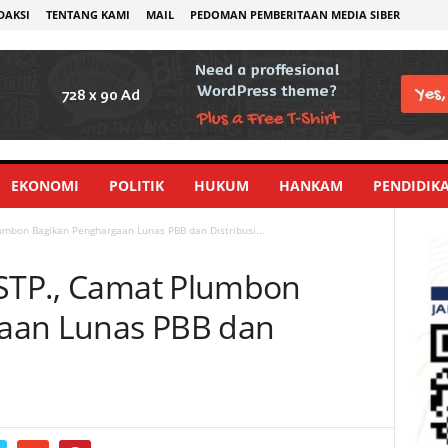
DAKSI
TENTANG KAMI
MAIL
PEDOMAN PEMBERITAAN MEDIA SIBER
EKONOMI
POLITIK
HUKUM
HANKAM
PENDIDIK
lumbon Bagikan Penghargaan Lunas PBB dan Distribusi...
.STP., Camat Plumbon
aan Lunas PBB dan