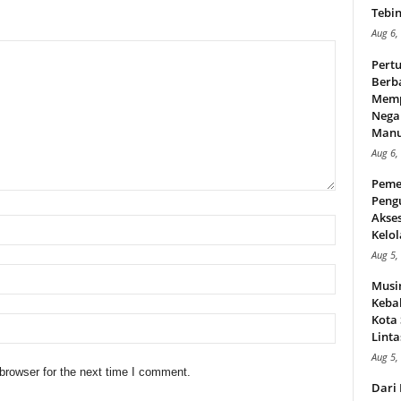
Tebin
Aug 6,
Pert
Berba
Memp
Nega
Manus
Aug 6,
Peme
Peng
Akse
Kelol
Aug 5,
Musi
Kebak
Kota
Linta
Aug 5,
browser for the next time I comment.
Dari 