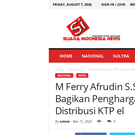
FRIDAY, AUGUST 7, 2026
SIGN IN / JOIN
RE
HOME
NASIONAL
SULTRA
Home
Nasional
M Ferry Afrudin S.STP., Camat P
NASIONAL
NEWS
M Ferry Afrudin S
Bagikan Pengharg
Distribusi KTP el
By
admin
-
Mar 11, 2020
0