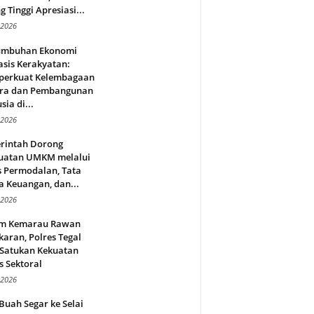
g Tinggi Apresiasi...
 2026
umbuhan Ekonomi
sis Kerakyatan:
erkuat Kelembagaan
ra dan Pembangunan
ia di...
 2026
rintah Dorong
uatan UMKM melalui
s Permodalan, Tata
a Keuangan, dan...
 2026
m Kemarau Rawan
aran, Polres Tegal
 Satukan Kekuatan
s Sektoral
 2026
Buah Segar ke Selai