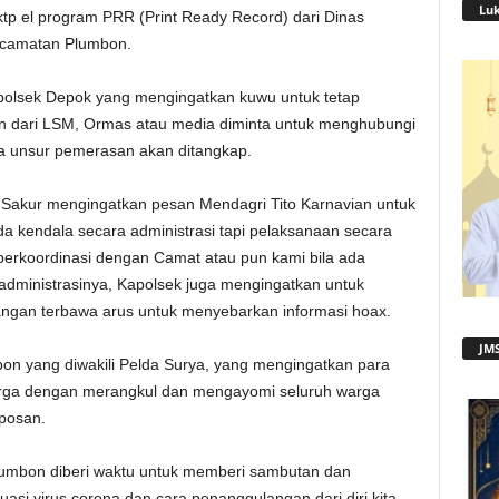
Lu
ktp el program PRR (Print Ready Record) dari Dinas
ecamatan Plumbon.
polsek Depok yang mengingatkan kuwu untuk tetap
an dari LSM, Ormas atau media diminta untuk menghubungi
ada unsur pemerasan akan ditangkap.
Sakur mengingatkan pesan Mendagri Tito Karnavian untuk
da kendala secara administrasi tapi pelaksanaan secara
berkoordinasi dengan Camat atau pun kami bila ada
administrasinya, Kapolsek juga mengingatkan untuk
jangan terbawa arus untuk menyebarkan informasi hoax.
JMS
on yang diwakili Pelda Surya, yang mengingatkan para
arga dengan merangkul dan mengayomi seluruh warga
posan.
Plumbon diberi waktu untuk memberi sambutan dan
si virus corona dan cara penanggulangan dari diri kita