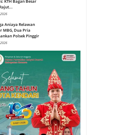
s: KTH Bagan Besar
Rajut...
 2026
ga Aniaya Relawan
r MBG, Dua Pria
ankan Polsek Pinggir
 2026