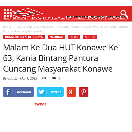
Home
Dunia Artis & Seni Budaya
Malam Ke Dua HUT Konawe Ke 63, Kania Bintang
Pantura Guncang Masyarakat...
DUNIA ARTIS & SENI BUDAYA
NASIONAL
NEWS
SULTRA
Malam Ke Dua HUT Konawe Ke
63, Kania Bintang Pantura
Guncang Masyarakat Konawe
By
admin
-
Mar 1, 2023
0
Facebook
Twitter
tweet