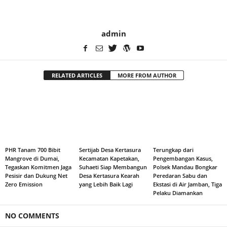
admin
RELATED ARTICLES
MORE FROM AUTHOR
PHR Tanam 700 Bibit
Sertijab Desa Kertasura
Terungkap dari
Mangrove di Dumai,
Kecamatan Kapetakan,
Pengembangan Kasus,
Tegaskan Komitmen Jaga
Suhaeti Siap Membangun
Polsek Mandau Bongkar
Pesisir dan Dukung Net
Desa Kertasura Kearah
Peredaran Sabu dan
Zero Emission
yang Lebih Baik Lagi
Ekstasi di Air Jamban, Tiga
Pelaku Diamankan
NO COMMENTS