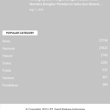
Mandau Bongkar Peredaran Sabu dan Ekstasi...
Aug 7, 2026
POPULAR CATEGORY
23734
News
23422
Nasional
1740
Hukum
1282
Sultra
532
Politik
407
Hankam
390
Pendidikan
© Copyright 2015 l PT. Farid Perkasa Indonesia