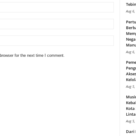
Tebin
Aug 6,
Pert
Berba
Memp
Nega
Manus
Aug 6,
browser for the next time I comment.
Peme
Peng
Akse
Kelol
Aug 5,
Musi
Kebak
Kota
Linta
Aug 5,
Dari 