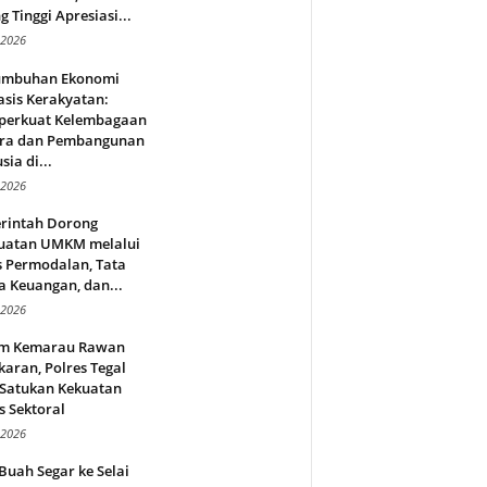
g Tinggi Apresiasi...
 2026
umbuhan Ekonomi
sis Kerakyatan:
erkuat Kelembagaan
ra dan Pembangunan
ia di...
 2026
rintah Dorong
uatan UMKM melalui
s Permodalan, Tata
a Keuangan, dan...
 2026
m Kemarau Rawan
aran, Polres Tegal
 Satukan Kekuatan
s Sektoral
 2026
Buah Segar ke Selai