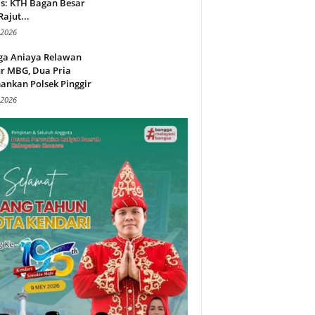
s: KTH Bagan Besar
Rajut...
 2026
ga Aniaya Relawan
r MBG, Dua Pria
ankan Polsek Pinggir
 2026