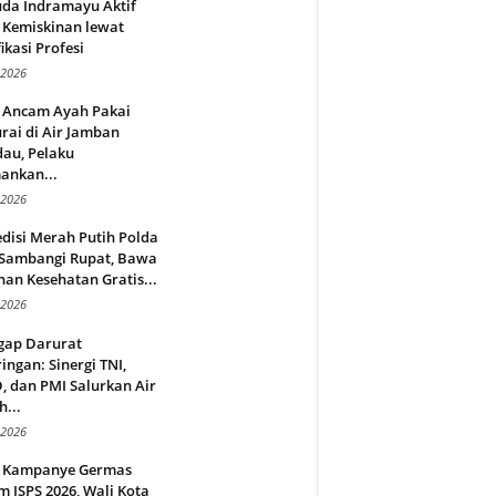
da Indramayu Aktif
 Kemiskinan lewat
fikasi Profesi
 2026
 Ancam Ayah Pakai
rai di Air Jamban
au, Pelaku
ankan...
 2026
disi Merah Putih Polda
 Sambangi Rupat, Bawa
an Kesehatan Gratis...
 2026
gap Darurat
ingan: Sinergi TNI,
 dan PMI Salurkan Air
h...
 2026
 Kampanye Germas
 ISPS 2026, Wali Kota