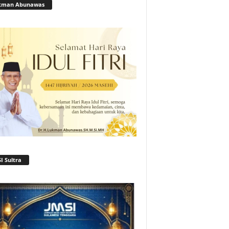
kman Abunawas
I Sultra