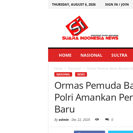
THURSDAY, AUGUST 6, 2026
SIGN IN / JOIN
HOME
NASIONAL
SULTRA
Home
Nasional
Ormas Pemuda Batak Bersatu Si
NASIONAL
NEWS
Ormas Pemuda Bat
Polri Amankan Pe
Baru
By
admin
-
Dec 22, 2020
0