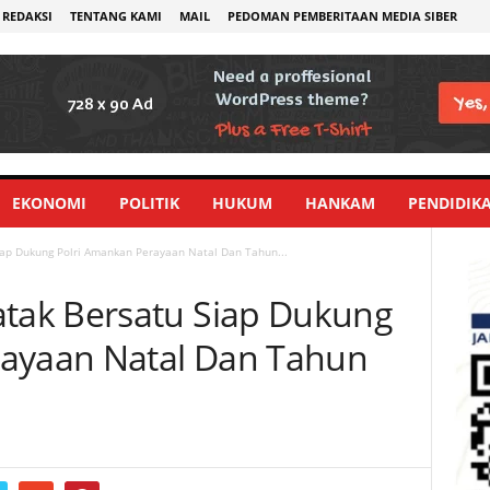
REDAKSI
TENTANG KAMI
MAIL
PEDOMAN PEMBERITAAN MEDIA SIBER
EKONOMI
POLITIK
HUKUM
HANKAM
PENDIDIK
ap Dukung Polri Amankan Perayaan Natal Dan Tahun...
ak Bersatu Siap Dukung
rayaan Natal Dan Tahun