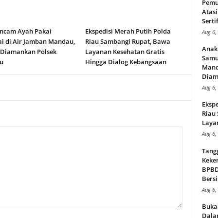
Pemu
Atasi
Serti
ncam Ayah Pakai
Ekspedisi Merah Putih Polda
Aug 6,
i di Air Jamban Mandau,
Riau Sambangi Rupat, Bawa
Anak
 Diamankan Polsek
Layanan Kesehatan Gratis
Samu
u
Hingga Dialog Kebangsaan
Mand
Diam
Aug 6,
Ekspe
Riau
Layan
Aug 6,
Tang
Keker
BPBD,
Bersi
Aug 6,
Buka
Dalam