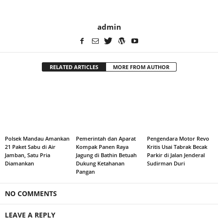
admin
RELATED ARTICLES
MORE FROM AUTHOR
Polsek Mandau Amankan
Pemerintah dan Aparat
Pengendara Motor Revo
21 Paket Sabu di Air
Kompak Panen Raya
Kritis Usai Tabrak Becak
Jamban, Satu Pria
Jagung di Bathin Betuah
Parkir di Jalan Jenderal
Diamankan
Dukung Ketahanan
Sudirman Duri
Pangan
NO COMMENTS
LEAVE A REPLY