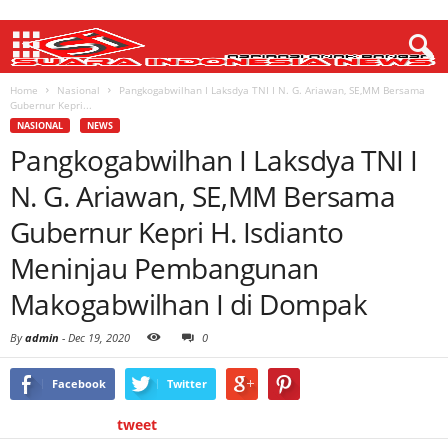
Home
Nasional
Pangkogabwilhan I Laksdya TNI I N. G. Ariawan, SE,MM Bersama
Gubernur Kepri...
NASIONAL
NEWS
Pangkogabwilhan I Laksdya TNI I
N. G. Ariawan, SE,MM Bersama
Gubernur Kepri H. Isdianto
Meninjau Pembangunan
Makogabwilhan I di Dompak
By
admin
-
Dec 19, 2020
0
Facebook
Twitter
tweet