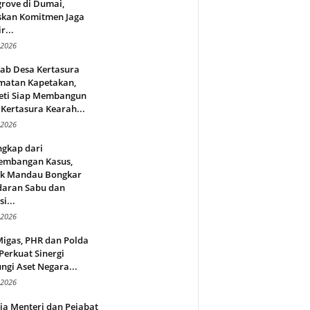
rove di Dumai,
skan Komitmen Jaga
r...
 2026
jab Desa Kertasura
matan Kapetakan,
eti Siap Membangun
Kertasura Kearah...
 2026
ngkap dari
embangan Kasus,
ek Mandau Bongkar
daran Sabu dan
i...
 2026
Migas, PHR dan Polda
Perkuat Sinergi
ngi Aset Negara...
 2026
ja Menteri dan Pejabat