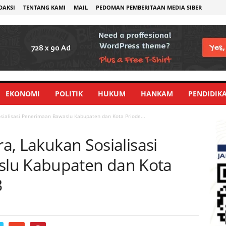
DAKSI
TENTANG KAMI
MAIL
PEDOMAN PEMBERITAAN MEDIA SIBER
EKONOMI
POLITIK
HUKUM
HANKAM
PENDIDIK
Sosialisasi Penerimaan Bawaslu Kabupaten dan Kota Priode...
ra, Lakukan Sosialisasi
lu Kabupaten dan Kota
3