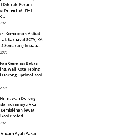
 Dikritik, Forum
is Pemerhati PMI
...
 2026
ari Kemacetan Akibat
rak Karnaval SCTV, KAI
 4 Semarang Imbau...
 2026
rkan Generasi Bebas
ing, Wali Kota Tebing
i Dorong Optimalisasi
.
 2026
l Hilmawan Dorong
da Indramayu Aktif
 Kemiskinan lewat
fikasi Profesi
 2026
 Ancam Ayah Pakai