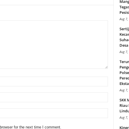
Mang
Tega
Pesisi
Aug 7,
Serti
Keca
Suha
Desa 
Aug 7,
Teru
Peng
Pols
Pere
Ekstas
Aug 7,
SKK 
Riau 
Lindu
Aug 7,
browser for the next time I comment.
Kiner