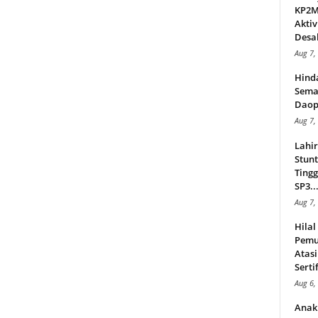
KP2MI
Aktiv
Desak
Aug 7,
Hind
Sema
Daop
Aug 7,
Lahi
Stunt
Tingg
SP3..
Aug 7,
Hila
Pemu
Atasi
Serti
Aug 6,
Anak