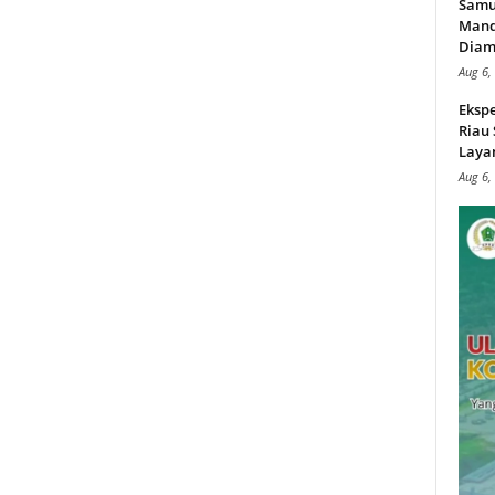
Samu
Mand
Diam
Aug 6,
Ekspe
Riau
Layan
Aug 6,