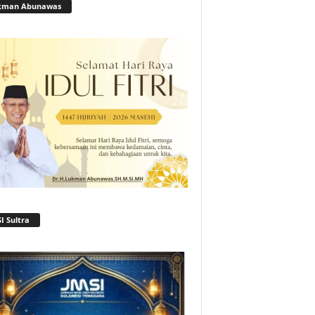
kman Abunawas
I Sultra