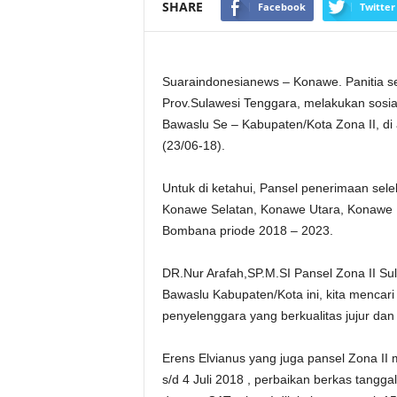
SHARE
Facebook
Twitter
Suaraindonesianews – Konawe. Panitia s
Prov.Sulawesi Tenggara, melakukan sosi
Bawaslu Se – Kabupaten/Kota Zona II, d
(23/06-18).
Untuk di ketahui, Pansel penerimaan sel
Konawe Selatan, Konawe Utara, Konawe K
Bombana priode 2018 – 2023.
DR.Nur Arafah,SP.M.SI Pansel Zona II Su
Bawaslu Kabupaten/Kota ini, kita mencari
penyelenggara yang berkualitas jujur dan 
Erens Elvianus yang juga pansel Zona II m
s/d 4 Juli 2018 , perbaikan berkas tangga