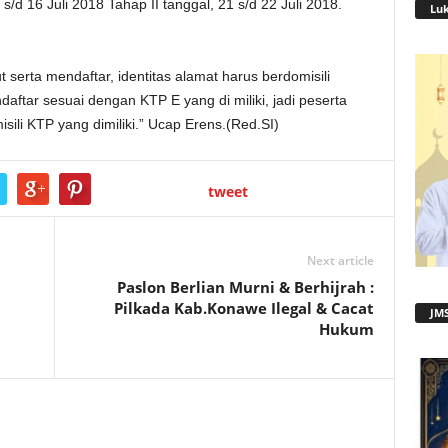
s/d 16 Juli 2018 Tahap II tanggal, 21 s/d 22 Juli 2018.
Lu
 serta mendaftar, identitas alamat harus berdomisili
ftar sesuai dengan KTP E yang di miliki, jadi peserta
ili KTP yang dimiliki.” Ucap Erens.(Red.SI)
tweet
Next article
Paslon Berlian Murni & Berhijrah :
Pilkada Kab.Konawe Ilegal & Cacat
JMS
Hukum