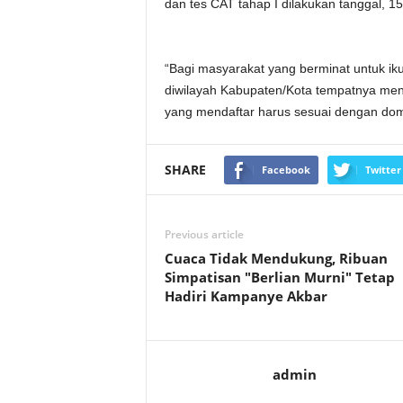
dan tes CAT tahap I dilakukan tanggal, 15 
“Bagi masyarakat yang berminat untuk ikut
diwilayah Kabupaten/Kota tempatnya menda
yang mendaftar harus sesuai dengan domis
SHARE
Facebook
Twitter
Previous article
Cuaca Tidak Mendukung, Ribuan
Simpatisan "Berlian Murni" Tetap
Hadiri Kampanye Akbar
admin