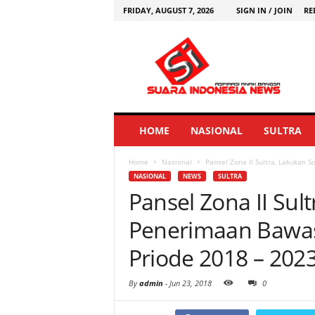
FRIDAY, AUGUST 7, 2026
SIGN IN / JOIN
RE
HOME
NASIONAL
SULTRA
Home
Nasional
Pansel Zona II Sultra, Lakukan 
NASIONAL
NEWS
SULTRA
Pansel Zona II Sult
Penerimaan Bawas
Priode 2018 – 202
By
admin
-
Jun 23, 2018
0