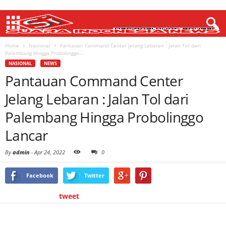
Home
Nasional
Pantauan Command Center Jelang Lebaran : Jalan Tol dari
Palembang Hingga Probolinggo...
NASIONAL
NEWS
Pantauan Command Center
Jelang Lebaran : Jalan Tol dari
Palembang Hingga Probolinggo
Lancar
By
admin
-
Apr 24, 2022
0
Facebook
Twitter
tweet