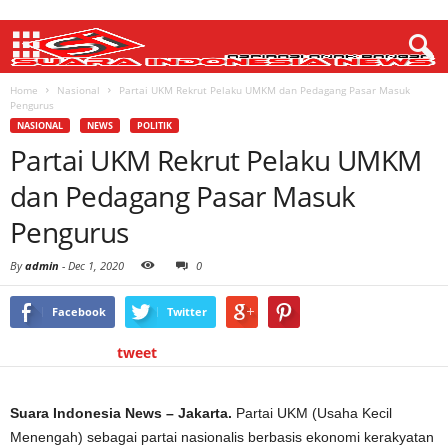
Home
Nasional
Partai UKM Rekrut Pelaku UMKM dan Pedagang Pasar Masuk
Pengurus
NASIONAL
NEWS
POLITIK
Partai UKM Rekrut Pelaku UMKM
dan Pedagang Pasar Masuk
Pengurus
By
admin
-
Dec 1, 2020
0
Facebook
Twitter
tweet
Suara Indonesia News – Jakarta.
Partai UKM (Usaha Kecil
Menengah) sebagai partai nasionalis berbasis ekonomi kerakyatan