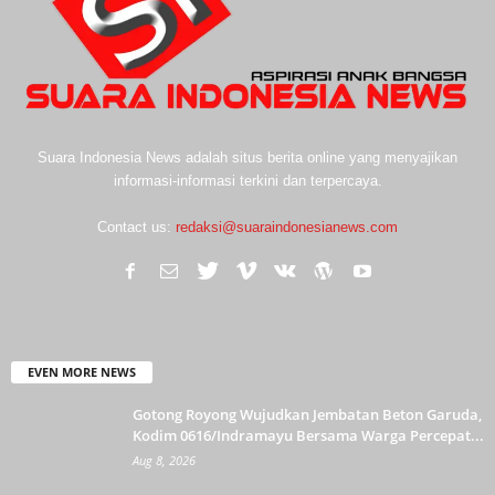
Suara Indonesia News adalah situs berita online yang menyajikan
informasi-informasi terkini dan terpercaya.
Contact us:
redaksi@suaraindonesianews.com
EVEN MORE NEWS
Gotong Royong Wujudkan Jembatan Beton Garuda,
Kodim 0616/Indramayu Bersama Warga Percepat...
Aug 8, 2026