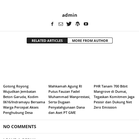
admin
RELATED ARTICLES
MORE FROM AUTHOR
Gotong Royong
Mahkamah Agung RI
PHR Tanam 700 Bibit
Wujudkan Jembatan
Putus Fauzan Fadel
Mangrove di Dumai,
Beton Garuda, Kodim
Muhammad Wanprestasi,
Tegaskan Komitmen Jaga
0616/Indramayu Bersama
Serta Dugaan
Pesisir dan Dukung Net
Warga Percepat Akses
Penyalahgunaan Dana
Zero Emission
Penghubung Desa
dan Aset PT GME
NO COMMENTS