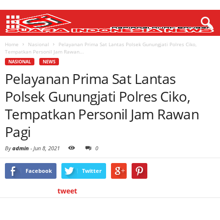
Home
Nasional
Pelayanan Prima Sat Lantas Polsek Gunungjati Polres Ciko,
Tempatkan Personil Jam Rawan...
NASIONAL
NEWS
Pelayanan Prima Sat Lantas
Polsek Gunungjati Polres Ciko,
Tempatkan Personil Jam Rawan
Pagi
By
admin
-
Jun 8, 2021
0
Facebook
Twitter
tweet