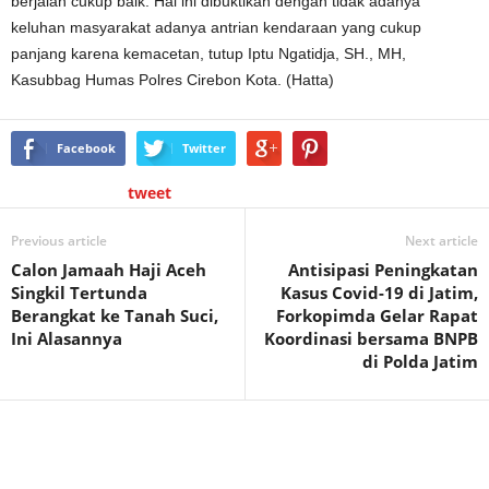
berjalan cukup baik. Hal ini dibuktikan dengan tidak adanya
keluhan masyarakat adanya antrian kendaraan yang cukup
panjang karena kemacetan, tutup Iptu Ngatidja, SH., MH,
Kasubbag Humas Polres Cirebon Kota. (Hatta)
Facebook
Twitter
tweet
Previous article
Next article
Calon Jamaah Haji Aceh
Antisipasi Peningkatan
Singkil Tertunda
Kasus Covid-19 di Jatim,
Berangkat ke Tanah Suci,
Forkopimda Gelar Rapat
Ini Alasannya
Koordinasi bersama BNPB
di Polda Jatim