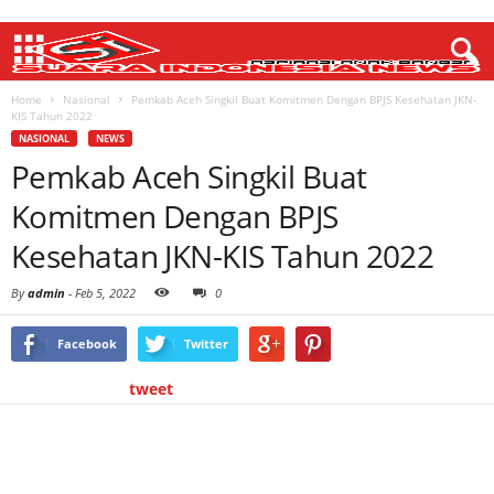
Home
Nasional
Pemkab Aceh Singkil Buat Komitmen Dengan BPJS Kesehatan JKN-
KIS Tahun 2022
NASIONAL
NEWS
Pemkab Aceh Singkil Buat
Komitmen Dengan BPJS
Kesehatan JKN-KIS Tahun 2022
By
admin
-
Feb 5, 2022
0
Facebook
Twitter
tweet