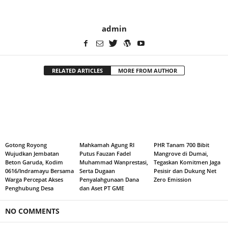
admin
RELATED ARTICLES
MORE FROM AUTHOR
Gotong Royong
Mahkamah Agung RI
PHR Tanam 700 Bibit
Wujudkan Jembatan
Putus Fauzan Fadel
Mangrove di Dumai,
Beton Garuda, Kodim
Muhammad Wanprestasi,
Tegaskan Komitmen Jaga
0616/Indramayu Bersama
Serta Dugaan
Pesisir dan Dukung Net
Warga Percepat Akses
Penyalahgunaan Dana
Zero Emission
Penghubung Desa
dan Aset PT GME
NO COMMENTS