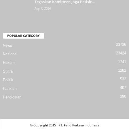
Tegaskan Komitmen Jaga Pesisir...
Aug 7, 2026
POPULAR CATEGORY
23736
News
23424
Nasional
1741
Hukum
1282
Sultra
532
Politik
407
Hankam
390
Pendidikan
© Copyright 2015 l PT. Farid Perkasa Indonesia