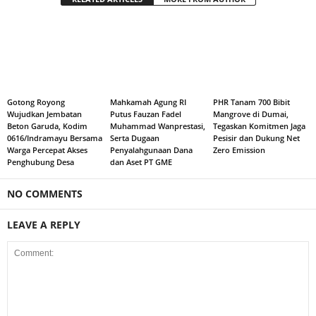
Gotong Royong
Mahkamah Agung RI
PHR Tanam 700 Bibit
Wujudkan Jembatan
Putus Fauzan Fadel
Mangrove di Dumai,
Beton Garuda, Kodim
Muhammad Wanprestasi,
Tegaskan Komitmen Jaga
0616/Indramayu Bersama
Serta Dugaan
Pesisir dan Dukung Net
Warga Percepat Akses
Penyalahgunaan Dana
Zero Emission
Penghubung Desa
dan Aset PT GME
NO COMMENTS
LEAVE A REPLY