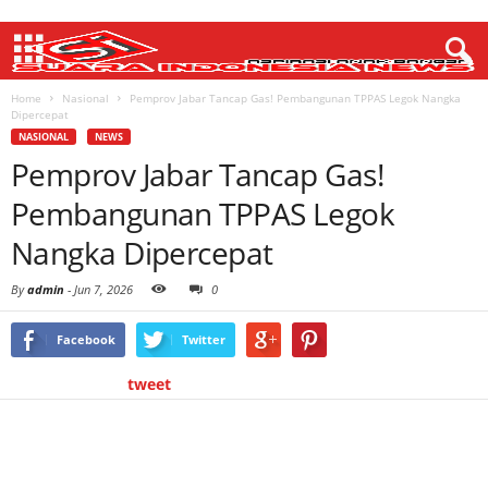
Home
Nasional
Pemprov Jabar Tancap Gas! Pembangunan TPPAS Legok Nangka
Dipercepat
NASIONAL
NEWS
Pemprov Jabar Tancap Gas!
Pembangunan TPPAS Legok
Nangka Dipercepat
By
admin
-
Jun 7, 2026
0
Facebook
Twitter
tweet