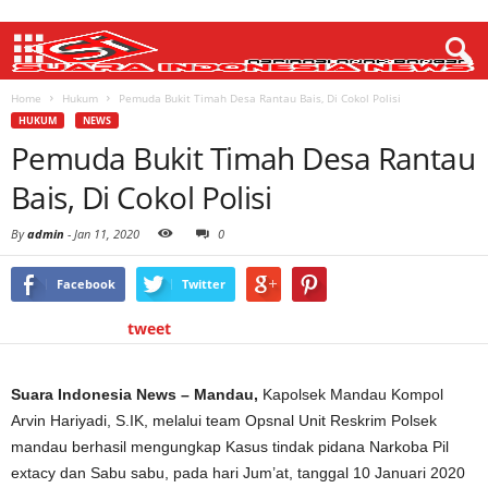
Home
Hukum
Pemuda Bukit Timah Desa Rantau Bais, Di Cokol Polisi
HUKUM
NEWS
Pemuda Bukit Timah Desa Rantau
Bais, Di Cokol Polisi
By
admin
-
Jan 11, 2020
0
Facebook
Twitter
tweet
Suara Indonesia News – Mandau,
Kapolsek Mandau Kompol
Arvin Hariyadi, S.IK, melalui team Opsnal Unit Reskrim Polsek
mandau berhasil mengungkap Kasus tindak pidana Narkoba Pil
extacy dan Sabu sabu, pada hari Jum’at, tanggal 10 Januari 2020