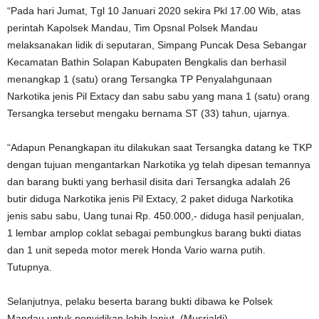
“Pada hari Jumat, Tgl 10 Januari 2020 sekira Pkl 17.00 Wib, atas
perintah Kapolsek Mandau, Tim Opsnal Polsek Mandau
melaksanakan lidik di seputaran, Simpang Puncak Desa Sebangar
Kecamatan Bathin Solapan Kabupaten Bengkalis dan berhasil
menangkap 1 (satu) orang Tersangka TP Penyalahgunaan
Narkotika jenis Pil Extacy dan sabu sabu yang mana 1 (satu) orang
Tersangka tersebut mengaku bernama ST (33) tahun, ujarnya.
“Adapun Penangkapan itu dilakukan saat Tersangka datang ke TKP
dengan tujuan mengantarkan Narkotika yg telah dipesan temannya
dan barang bukti yang berhasil disita dari Tersangka adalah 26
butir diduga Narkotika jenis Pil Extacy, 2 paket diduga Narkotika
jenis sabu sabu, Uang tunai Rp. 450.000,- diduga hasil penjualan,
1 lembar amplop coklat sebagai pembungkus barang bukti diatas
dan 1 unit sepeda motor merek Honda Vario warna putih.
Tutupnya.
Selanjutnya, pelaku beserta barang bukti dibawa ke Polsek
Mandau untuk penyidikan lebih lanjut. (Musrialdi)