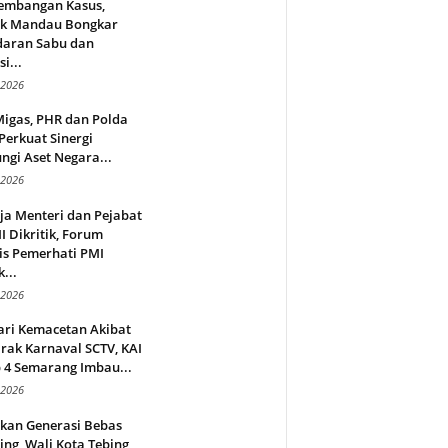
embangan Kasus,
ek Mandau Bongkar
daran Sabu dan
i...
 2026
Migas, PHR dan Polda
Perkuat Sinergi
ngi Aset Negara...
 2026
ja Menteri dan Pejabat
 Dikritik, Forum
is Pemerhati PMI
...
 2026
ari Kemacetan Akibat
rak Karnaval SCTV, KAI
 4 Semarang Imbau...
 2026
rkan Generasi Bebas
ing, Wali Kota Tebing