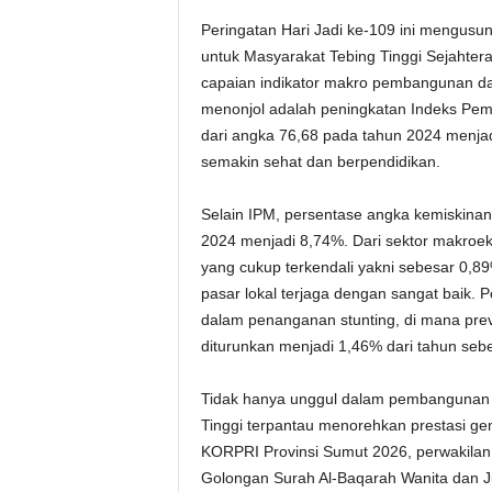
Peringatan Hari Jadi ke-109 ini mengusu
untuk Masyarakat Tebing Tinggi Sejahter
capaian indikator makro pembangunan dae
menonjol adalah peningkatan Indeks Pem
dari angka 76,68 pada tahun 2024 menja
semakin sehat dan berpendidikan.
Selain IPM, persentase angka kemiskinan 
2024 menjadi 8,74%. Dari sektor makroeko
yang cukup terkendali yakni sebesar 0,8
pasar lokal terjaga dengan sangat baik.
dalam penanganan stunting, di mana preva
diturunkan menjadi 1,46% dari tahun se
Tidak hanya unggul dalam pembangunan fi
Tinggi terpantau menorehkan prestasi ge
KORPRI Provinsi Sumut 2026, perwakilan 
Golongan Surah Al-Baqarah Wanita dan Ju