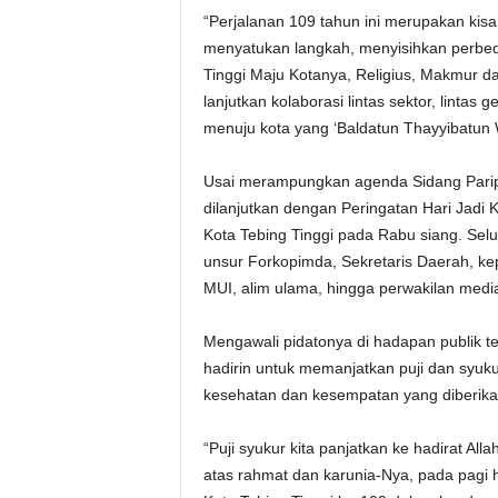
“Perjalanan 109 tahun ini merupakan kis
menyatukan langkah, menyisihkan perbed
Tinggi Maju Kotanya, Religius, Makmur dan
lanjutkan kolaborasi lintas sektor, lintas
menuju kota yang ‘Baldatun Thayyibatun
Usai merampungkan agenda Sidang Parip
dilanjutkan dengan Peringatan Hari Jadi K
Kota Tebing Tinggi pada Rabu siang. Selur
unsur Forkopimda, Sekretaris Daerah, kep
MUI, alim ulama, hingga perwakilan medi
Mengawali pidatonya di hadapan publik te
hadirin untuk memanjatkan puji dan syuk
kesehatan dan kesempatan yang diberika
“Puji syukur kita panjatkan ke hadirat A
atas rahmat dan karunia-Nya, pada pagi ha