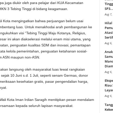
pa juga diukir oleh para pelajar dari KUA Kecamatan
Tingg
SP3..
MKN 3 Tebing Tinggi di bidang keagamaan.
Aug 7,
ali Kota mengingatkan bahwa perjuangan belum usai
Hila
mbentang luas. Untuk menakhodai arah pembangunan ke
Pemu
Atasi
gukuhkan visi “Tebing Tinggi Maju Kotanya, Religius,
Serti
sar ini akan diakselerasi melalui enam misi utama, yang
Aug 6,
hatan, penguatan kualitas SDM dan inovasi, pemantapan
tata kelola pemerintahan, penguatan ketahanan sosial-
Anak
Samu
raan ASN maupun non-ASN.
Mand
Diam
sakan langsung oleh masyarakat luas lewat rangkaian
Aug 6,
r sejak 10 Juni s.d. 1 Juli, seperti senam Germas, donor
Ekspe
emeriksaan kesehatan gratis, pasar pengendalian harga,
Riau
yat.
Layan
Aug 6,
 Wali Kota Iman Irdian Saragih menitipkan pesan mendalam
Tang
rsamaan kepada seluruh lapisan masyarakat.
Keker