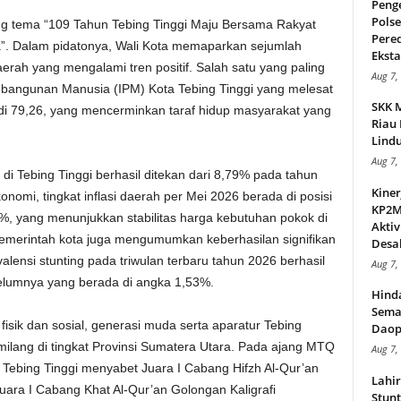
Peng
Pols
ng tema “109 Tahun Tebing Tinggi Maju Bersama Rakyat
Pere
a”. Dalam pidatonya, Wali Kota memaparkan sejumlah
Ekstas
rah yang mengalami tren positif. Salah satu yang paling
Aug 7,
bangunan Manusia (IPM) Kota Tebing Tinggi yang melesat
SKK 
di 79,26, yang mencerminkan taraf hidup masyarakat yang
Riau 
Lindu
Aug 7,
di Tebing Tinggi berhasil ditekan dari 8,79% pada tahun
Kiner
nomi, tingkat inflasi daerah per Mei 2026 berada di posisi
KP2MI
9%, yang menunjukkan stabilitas harga kebutuhan pokok di
Aktiv
 Pemerintah kota juga mengumumkan keberhasilan signifikan
Desak
lensi stunting pada triwulan terbaru tahun 2026 berhasil
Aug 7,
belumnya yang berada di angka 1,53%.
Hind
Sema
sik dan sosial, generasi muda serta aparatur Tebing
Daop
milang di tingkat Provinsi Sumatera Utara. Pada ajang MTQ
Aug 7,
Tebing Tinggi menyabet Juara I Cabang Hifzh Al-Qur’an
Lahi
ara I Cabang Khat Al-Qur’an Golongan Kaligrafi
Stunt