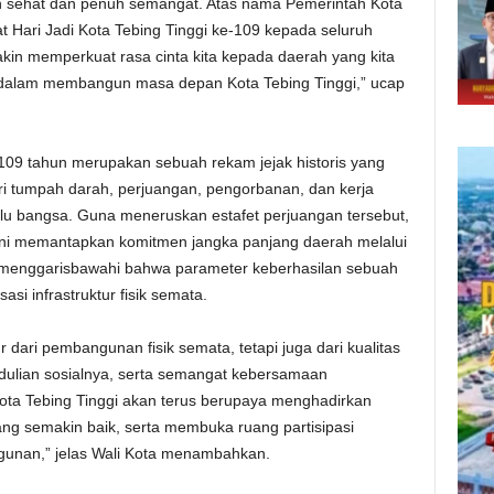
n sehat dan penuh semangat. Atas nama Pemerintah Kota
 Hari Jadi Kota Tebing Tinggi ke-109 kepada seluruh
n memperkuat rasa cinta kita kepada daerah yang kita
dalam membangun masa depan Kota Tebing Tinggi,” ucap
 109 tahun merupakan sebuah rekam jejak historis yang
ari tumpah darah, perjuangan, pengorbanan, dan kerja
lu bangsa. Guna meneruskan estafet perjuangan tersebut,
 ini memantapkan komitmen jangka panjang daerah melalui
 menggarisbawahi bahwa parameter keberhasilan sebuah
si infrastruktur fisik semata.
dari pembangunan fisik semata, tetapi juga dari kualitas
ulian sosialnya, serta semangat kebersamaan
ota Tebing Tinggi akan terus berupaya menghadirkan
ng semakin baik, serta membuka ruang partisipasi
unan,” jelas Wali Kota menambahkan.