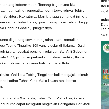
BPBD,
ah tentang kebersamaan. Tentang bagaimana kita
Bersi
aan, dan saling menguatkan demi terwujudnya ‘Tebing
Aug 6,
 Sejahtera Rakyatnya’. Mari kita jaga semangat ini. Kita
Buka
 generasi, dan lintas batas, guna mewujudkan Tebing Tinggi
Dalam
 Wa Rabbun Ghafur’,” pungkasnya.
Tebin
Aug 6,
urna di gedung dewan, rangkaian acara kemudian
ota Tebing Tinggi ke-109 yang digelar di Halaman Balai
uh jajaran pejabat penting, mulai dari Staf Ahli Gubernur,
ala OPD, pimpinan perbankan, instansi vertikal, Ketua
a kembali memadati area halaman Balai Kota.
rbuka, Wali Kota Tebing Tinggi kembali mengajak seluruh
ur ke hadirat Tuhan Yang Maha Kuasa atas berkat
n.
llah Subhanahu Wa Ta’ala, Tuhan Yang Maha Esa, karena
ri ini kita dapat mengikuti rangkaian Peringatan Hari Jadi