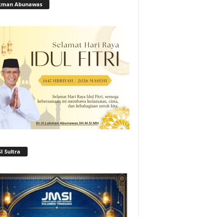
kman Abunawas
I Sultra