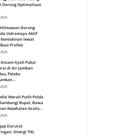
i Dorong Optimalisasi
.
 2026
l Hilmawan Dorong
da Indramayu Aktif
 Kemiskinan lewat
fikasi Profesi
 2026
 Ancam Ayah Pakai
rai di Air Jamban
au, Pelaku
ankan...
 2026
disi Merah Putih Polda
 Sambangi Rupat, Bawa
an Kesehatan Gratis...
 2026
gap Darurat
ingan: Sinergi TNI,