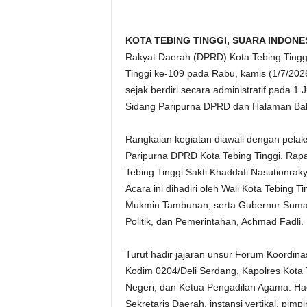
KOTA TEBING TINGGI, SUARA INDONE
Rakyat Daerah (DPRD) Kota Tebing Tinggi
Tinggi ke-109 pada Rabu, kamis (1/7/202
sejak berdiri secara administratif pada 1 
Sidang Paripurna DPRD dan Halaman Bala
Rangkaian kegiatan diawali dengan pela
Paripurna DPRD Kota Tebing Tinggi. Rapa
Tebing Tinggi Sakti Khaddafi Nasutionrak
Acara ini dihadiri oleh Wali Kota Tebing T
Mukmin Tambunan, serta Gubernur Sumater
Politik, dan Pemerintahan, Achmad Fadli.
Turut hadir jajaran unsur Forum Koordin
Kodim 0204/Deli Serdang, Kapolres Kota 
Negeri, dan Ketua Pengadilan Agama. Had
Sekretaris Daerah, instansi vertikal, pimp