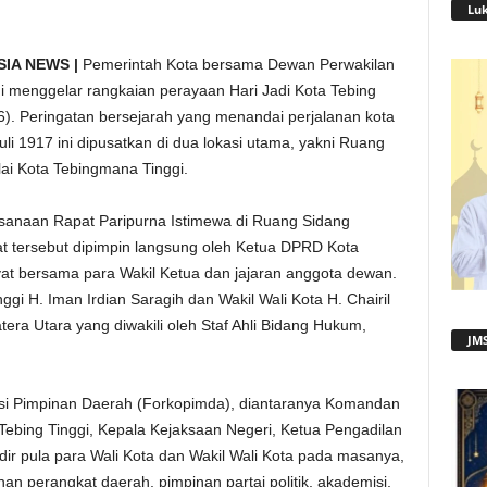
Lu
SIA NEWS |
Pemerintah Kota bersama Dewan Perwakilan
 menggelar rangkaian perayaan Hari Jadi Kota Tebing
6). Peringatan bersejarah yang menandai perjalanan kota
Juli 1917 ini dipusatkan di dua lokasi utama, yakni Ruang
i Kota Tebingmana Tinggi.
ksanaan Rapat Paripurna Istimewa di Ruang Sidang
t tersebut dipimpin langsung oleh Ketua DPRD Kota
yat bersama para Wakil Ketua dan jajaran anggota dewan.
inggi H. Iman Irdian Saragih dan Wakil Wali Kota H. Chairil
a Utara yang diwakili oleh Staf Ahli Bidang Hukum,
JMS
asi Pimpinan Daerah (Forkopimda), diantaranya Komandan
Tebing Tinggi, Kepala Kejaksaan Negeri, Ketua Pengadilan
ir pula para Wali Kota dan Wakil Wali Kota pada masanya,
inan perangkat daerah, pimpinan partai politik, akademisi,