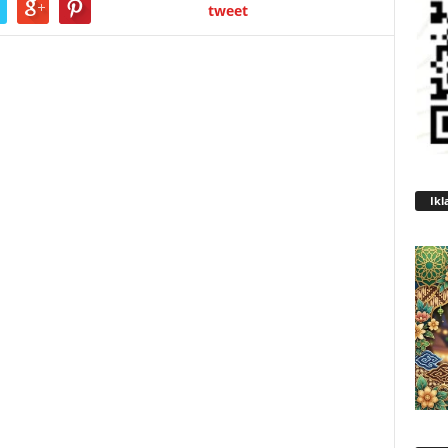
tweet
Ikl