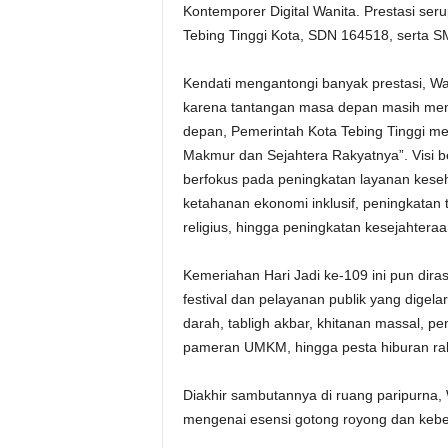
Kontemporer Digital Wanita. Prestasi seru
Tebing Tinggi Kota, SDN 164518, serta S
Kendati mengantongi banyak prestasi, W
karena tantangan masa depan masih me
depan, Pemerintah Kota Tebing Tinggi men
Makmur dan Sejahtera Rakyatnya”. Visi be
berfokus pada peningkatan layanan kese
ketahanan ekonomi inklusif, peningkatan 
religius, hingga peningkatan kesejahte
Kemeriahan Hari Jadi ke-109 ini pun dira
festival dan pelayanan publik yang digela
darah, tabligh akbar, khitanan massal, p
pameran UMKM, hingga pesta hiburan rak
Diakhir sambutannya di ruang paripurna,
mengenai esensi gotong royong dan kebe