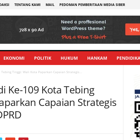
DAKSI
TENTANG KAMI
MAIL
PEDOMAN PEMBERITAAN MEDIA SIBER
EKONOMI
POLITIK
HUKUM
HANKAM
PENDIDIK
 Tebing Tinggi: Wali Kota Paparkan Capaian Strategis...
di Ke-109 Kota Tebing
Paparkan Capaian Strategis
 DPRD