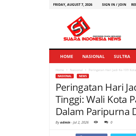
FRIDAY, AUGUST 7, 2026
SIGN IN / JOIN
RE
HOME
NASIONAL
SULTRA
Home
Nasional
Peringatan Hari Jadi Ke-109 Kota
NASIONAL
NEWS
Peringatan Hari Ja
Tinggi: Wali Kota 
Dalam Paripurna
By
admin
-
Jul 2, 2026
0