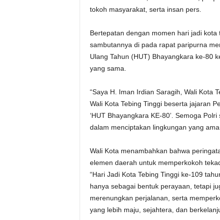
tokoh masyarakat, serta insan pers.
Bertepatan dengan momen hari jadi kota t
sambutannya di pada rapat paripurna me
Ulang Tahun (HUT) Bhayangkara ke-80 kepa
yang sama.
“Saya H. Iman Irdian Saragih, Wali Kota 
Wali Kota Tebing Tinggi beserta jajaran 
‘HUT Bhayangkara KE-80’. Semoga Polri 
dalam menciptakan lingkungan yang aman d
Wali Kota menambahkan bahwa peringatan
elemen daerah untuk memperkokoh tek
“Hari Jadi Kota Tebing Tinggi ke-109 ta
hanya sebagai bentuk perayaan, tetapi j
merenungkan perjalanan, serta memperko
yang lebih maju, sejahtera, dan berkelanju