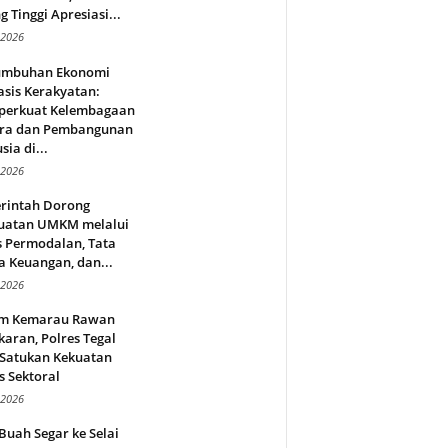
g Tinggi Apresiasi...
 2026
umbuhan Ekonomi
sis Kerakyatan:
erkuat Kelembagaan
ra dan Pembangunan
ia di...
 2026
rintah Dorong
uatan UMKM melalui
s Permodalan, Tata
a Keuangan, dan...
 2026
m Kemarau Rawan
aran, Polres Tegal
 Satukan Kekuatan
s Sektoral
 2026
Buah Segar ke Selai