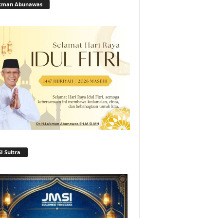
kman Abunawas
I Sultra