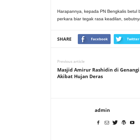
Harapannya, kepada PN Bengkalis betul b
perkara biar tegak rasa keadilan, sebutny
SHARE
Facebook
Twitter
Previous article
Masjid Amirur Rashidin di Genangi
Akibat Hujan Deras
admin