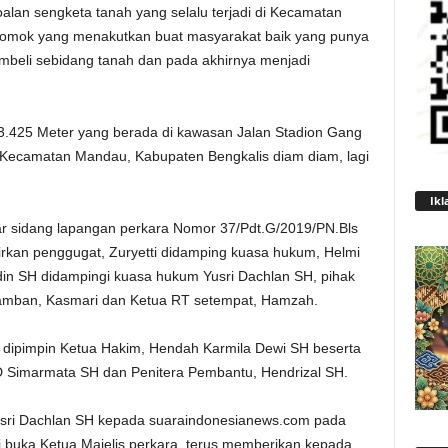
alan sengketa tanah yang selalu terjadi di Kecamatan
omok yang menakutkan buat masyarakat baik yang punya
beli sebidang tanah dan pada akhirnya menjadi
 13.425 Meter yang berada di kawasan Jalan Stadion Gang
 Kecamatan Mandau, Kabupaten Bengkalis diam diam, lagi
Ikl
r sidang lapangan perkara Nomor 37/Pdt.G/2019/PN.Bls
rkan penggugat, Zuryetti didamping kuasa hukum, Helmi
ddin SH didampingi kuasa hukum Yusri Dachlan SH, pihak
 Jamban, Kasmari dan Ketua RT setempat, Hamzah.
 dipimpin Ketua Hakim, Hendah Karmila Dewi SH beserta
 D Simarmata SH dan Penitera Pembantu, Hendrizal SH.
usri Dachlan SH kepada suaraindonesianews.com pada
i buka Ketua Majelis perkara, terus memberikan kepada