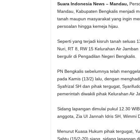
Suara Indonesia News – Mandau,
Perso
Mandau, Kabupaten Bengkalis menjadi m
tanah maupun masyarakat yang ingin mem
persoalan hingga kemeja hijau.
Seperti yang terjadi kisruh tanah seluas
Nuri, RT 8, RW 15 Kelurahan Air Jamban
bergulir di Pengadilan Negeri Bengkalis.
PN Bengkalis sebelumnya telah menggela
pada Kamis (13/2) lalu, dengan menghadi
Syafrizal SH dan pihak tergugat, Syarifu
pemerintah diwakili pihak Kelurahan Air
Sidang lapangan dimulai pukul 12.30 WIB
anggota, Zia UI Jannah Idris SH, Wimmi
Menurut Kuasa Hukum pihak tergugat, Y
Sabtu (15/2-20) siang, sidang lapangan d