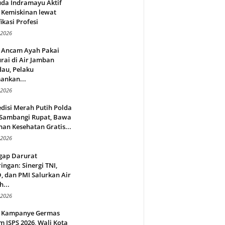
da Indramayu Aktif
 Kemiskinan lewat
fikasi Profesi
 2026
 Ancam Ayah Pakai
rai di Air Jamban
au, Pelaku
ankan...
 2026
disi Merah Putih Polda
 Sambangi Rupat, Bawa
an Kesehatan Gratis...
 2026
gap Darurat
ingan: Sinergi TNI,
 dan PMI Salurkan Air
h...
 2026
 Kampanye Germas
 ISPS 2026, Wali Kota