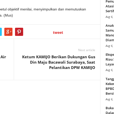
Pemu
Atasi
etul objektif menilai, menyimpulkan dan memutuskan
Serti
a. (Mus)
Aug 6,
Anak
Samu
tweet
Mand
Diam
Aug 6,
Next article
Ekspe
 Air
Ketum KAMIJO Berikan Dukungan Gus
Riau
Din Maju Bacawali Surabaya, Saat
Layan
Pelantikan DPW KAMIJO
Aug 6,
Tang
Keker
BPBD,
Bersi
Aug 6,
Buka
Dalam