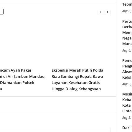
Tebin
Aug 6,
Pert
Berba
Memp
Nega
Manus
Aug 6,
Peme
Peng
ncam Ayah Pakai
Ekspedisi Merah Putih Polda
Akse
i di Air Jamban Mandau,
Riau Sambangi Rupat, Bawa
Kelol
 Diamankan Polsek
Layanan Kesehatan Gratis
Aug 5,
u
Hingga Dialog Kebangsaan
Musi
Kebak
Kota
Linta
Aug 5,
Dari 