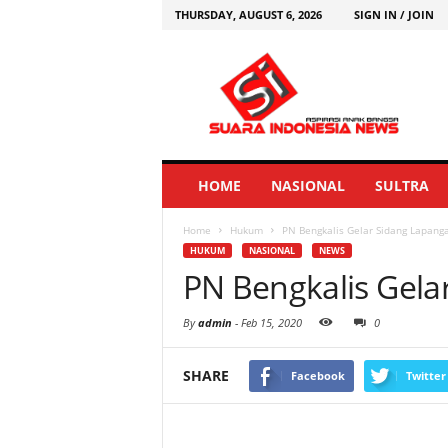
THURSDAY, AUGUST 6, 2026
SIGN IN / JOIN
HOME
NASIONAL
SULTRA
Home
Hukum
PN Bengkalis Gelar Sidang Lapanga
HUKUM
NASIONAL
NEWS
PN Bengkalis Gela
By
admin
-
Feb 15, 2020
0
SHARE
Facebook
Twitter