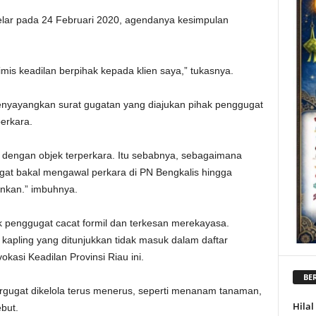
gelar pada 24 Februari 2020, agendanya kesimpulan
imis keadilan berpihak kepada klien saya,” tukasnya.
enyayangkan surat gugatan yang diajukan pihak penggugat
perkara.
 dengan objek terperkara. Itu sebabnya, sebagaimana
gat bakal mengawal perkara di PN Bengkalis hingga
nginkan.” imbuhnya.
k penggugat cacat formil dan terkesan merekayasa.
9 kapling yang ditunjukkan tidak masuk dalam daftar
okasi Keadilan Provinsi Riau ini.
BER
ergugat dikelola terus menerus, seperti menanam tanaman,
Hila
but.