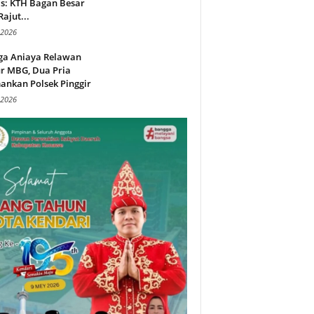
s: KTH Bagan Besar
Rajut...
 2026
ga Aniaya Relawan
r MBG, Dua Pria
ankan Polsek Pinggir
 2026