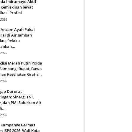
da Indramayu Aktif
 Kemiskinan lewat
fikasi Profesi
 2026
 Ancam Ayah Pakai
rai di Air Jamban
au, Pelaku
ankan...
 2026
disi Merah Putih Polda
 Sambangi Rupat, Bawa
an Kesehatan Gratis...
 2026
gap Darurat
ingan: Sinergi TNI,
 dan PMI Salurkan Air
h...
 2026
 Kampanye Germas
 ISPS 2026, Wali Kota