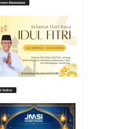
kman Abunawas
I Sultra