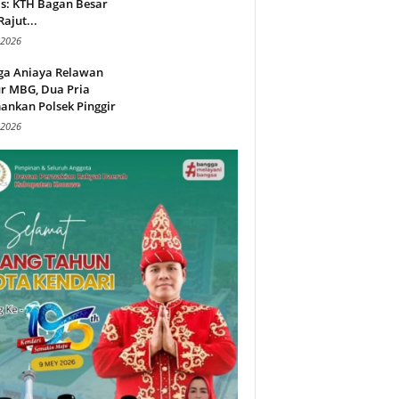
s: KTH Bagan Besar
Rajut...
 2026
ga Aniaya Relawan
r MBG, Dua Pria
ankan Polsek Pinggir
 2026