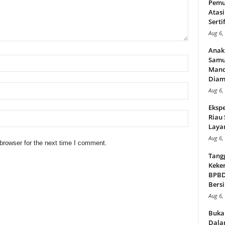
Pemu
Atasi
Serti
Aug 6,
Anak
Samu
Mand
Diam
Aug 6,
Ekspe
Riau
Layan
Aug 6,
browser for the next time I comment.
Tang
Keker
BPBD,
Bersi
Aug 6,
Buka
Dalam