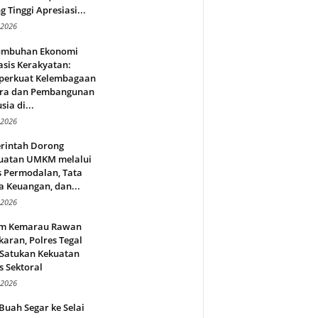
g Tinggi Apresiasi...
 2026
umbuhan Ekonomi
sis Kerakyatan:
erkuat Kelembagaan
ra dan Pembangunan
ia di...
 2026
rintah Dorong
uatan UMKM melalui
s Permodalan, Tata
a Keuangan, dan...
 2026
m Kemarau Rawan
aran, Polres Tegal
 Satukan Kekuatan
s Sektoral
 2026
Buah Segar ke Selai