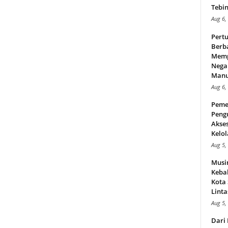
Tebin
Aug 6,
Pert
Berba
Memp
Nega
Manus
Aug 6,
Peme
Peng
Akse
Kelol
Aug 5,
Musi
Kebak
Kota
Linta
Aug 5,
Dari 