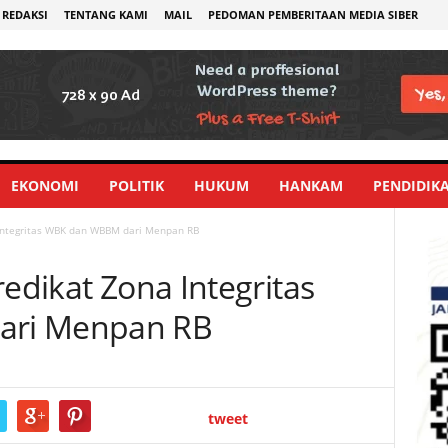
REDAKSI
TENTANG KAMI
MAIL
PEDOMAN PEMBERITAAN MEDIA SIBER
EKONOMI
POLITIK
HUKUM
HANKAM
PENDIDIK
 Integritas WBK dan WBBM dari Menpan RB
redikat Zona Integritas
ri Menpan RB
tweet