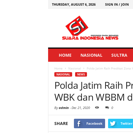
THURSDAY, AUGUST 6, 2026
SIGN IN / JOIN
HOME
NASIONAL
SULTRA
Home
Nasional
Polda Jatim Raih Predikat Zona
NASIONAL
NEWS
Polda Jatim Raih P
WBK dan WBBM da
By
admin
-
Dec 21, 2020
0
SHARE
Facebook
Twitter