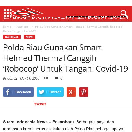
Home
Nasional
Polda Riau Gunakan Smart Helmed Thermal Canggih ‘Robocop’
Untuk Tangani Covid-19
NASIONAL
NEWS
Polda Riau Gunakan Smart
Helmed Thermal Canggih
‘Robocop’ Untuk Tangani Covid-19
By
admin
-
May 11, 2020
0
Facebook
Twitter
tweet
Suara Indonesia News – Pekanbaru.
Berbagai upaya dan
terobosan kreatif terus dilakukan oleh Polda Riau sebagai upaya