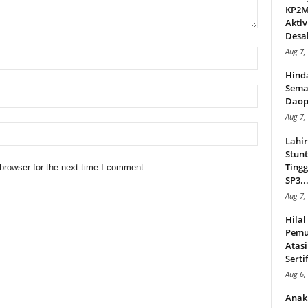
KP2MI
Aktiv
Desak
Aug 7,
Hind
Sema
Daop
Aug 7,
Lahi
Stunt
Tingg
browser for the next time I comment.
SP3..
Aug 7,
Hila
Pemu
Atasi
Serti
Aug 6,
Anak