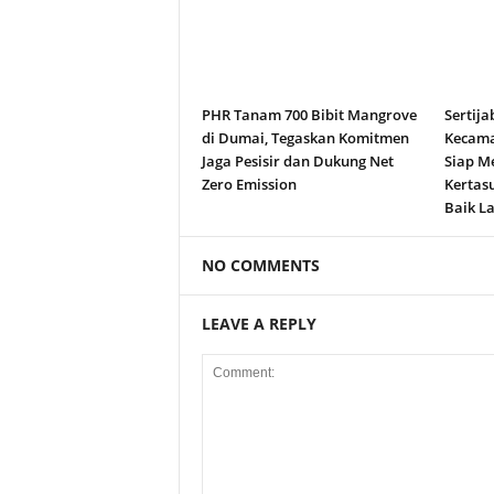
PHR Tanam 700 Bibit Mangrove
Sertija
di Dumai, Tegaskan Komitmen
Kecama
Jaga Pesisir dan Dukung Net
Siap M
Zero Emission
Kertas
Baik La
NO COMMENTS
LEAVE A REPLY