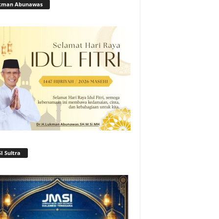
kman Abunawas
I Sultra