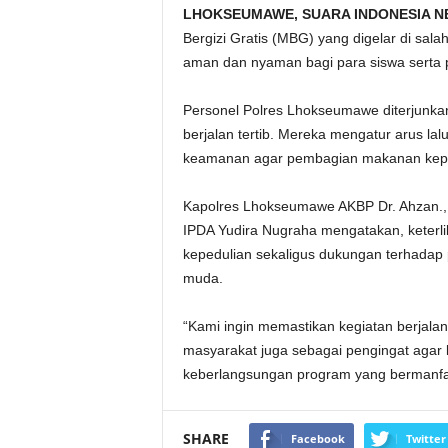
LHOKSEUMAWE, SUARA INDONESIA N
Bergizi Gratis (MBG) yang digelar di sa
aman dan nyaman bagi para siswa serta p
Personel Polres Lhokseumawe diterjunkan
berjalan tertib. Mereka mengatur arus lalu
keamanan agar pembagian makanan kepad
Kapolres Lhokseumawe AKBP Dr. Ahzan., S
IPDA Yudira Nugraha mengatakan, keter
kepedulian sekaligus dukungan terhadap
muda.
“Kami ingin memastikan kegiatan berjalan
masyarakat juga sebagai pengingat agar
keberlangsungan program yang bermanfaa
SHARE
Facebook
Twitter