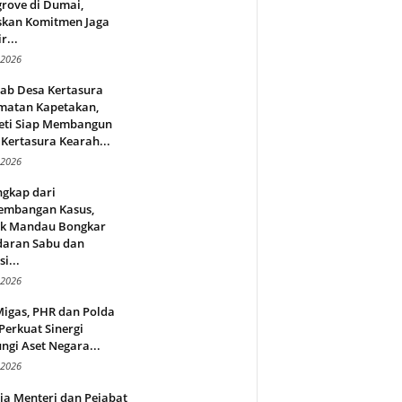
rove di Dumai,
skan Komitmen Jaga
r...
 2026
jab Desa Kertasura
matan Kapetakan,
eti Siap Membangun
Kertasura Kearah...
 2026
ngkap dari
embangan Kasus,
ek Mandau Bongkar
daran Sabu dan
i...
 2026
Migas, PHR dan Polda
Perkuat Sinergi
ngi Aset Negara...
 2026
ja Menteri dan Pejabat