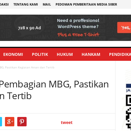
DAKSI
TENTANG KAMI
MAIL
PEDOMAN PEMBERITAAN MEDIA SIBER
EKONOMI
POLITIK
HUKUM
HANKAM
PENDIDIK
BG, Pastikan Kegiatan Aman dan Tertib
l Pembagian MBG, Pastikan
 Tertib
tweet