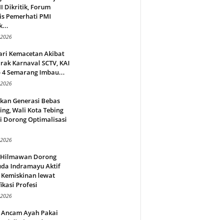
 Dikritik, Forum
is Pemerhati PMI
...
 2026
ari Kemacetan Akibat
rak Karnaval SCTV, KAI
 4 Semarang Imbau...
 2026
rkan Generasi Bebas
ing, Wali Kota Tebing
i Dorong Optimalisasi
.
 2026
l Hilmawan Dorong
da Indramayu Aktif
 Kemiskinan lewat
fikasi Profesi
 2026
 Ancam Ayah Pakai