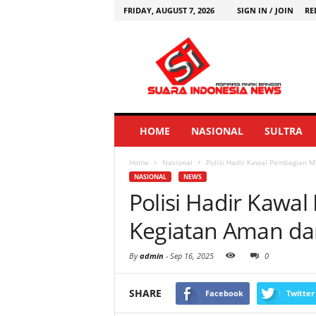
FRIDAY, AUGUST 7, 2026
SIGN IN / JOIN
RE
HOME
NASIONAL
SULTRA
Home
Nasional
Polisi Hadir Kawal Pembagian M
NASIONAL
NEWS
Polisi Hadir Kawa
Kegiatan Aman dan
By
admin
-
Sep 16, 2025
0
SHARE
Facebook
Twitter