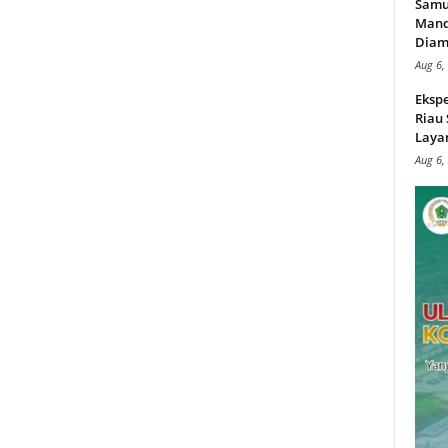
Samu
Mand
Diam
Aug 6,
Ekspe
Riau
Layan
Aug 6,