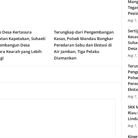
Mang
Tega
Pesisi
Aug 7,
Serti
b Desa Kertasura
Terungkap dari Pengembangan
Keca
tan Kapetakan, Suhaeti
Kasus, Polsek Mandau Bongkar
Suha
embangun Desa
Peredaran Sabu dan Ekstasi di
Desa 
ura Kearah yang Lebih
Air Jamban, Tiga Pelaku
Aug 7,
gi
Diamankan
Teru
Peng
Pols
Pere
Ekstas
Aug 7,
SKK 
Riau 
Lindu
Aug 7,
Kiner