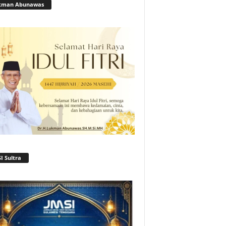
kman Abunawas
I Sultra