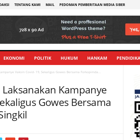
DAKSI
TENTANG KAMI
MAIL
PEDOMAN PEMBERITAAN MEDIA SIBER
EKONOMI
POLITIK
HUKUM
HANKAM
PENDIDIK
Kampanye Vaksin Covid- 19, Sekaligus Gowes Bersama Forkopimda...
il Laksanakan Kampanye
 Sekaligus Gowes Bersama
ingkil