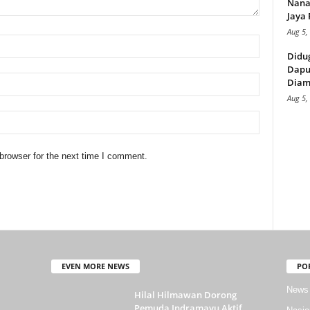
Nana
Jaya 
Aug 5,
Didu
Dapu
Diam
Aug 5,
browser for the next time I comment.
EVEN MORE NEWS
PO
News
Hilal Hilmawan Dorong
Pemuda Indramayu Aktif