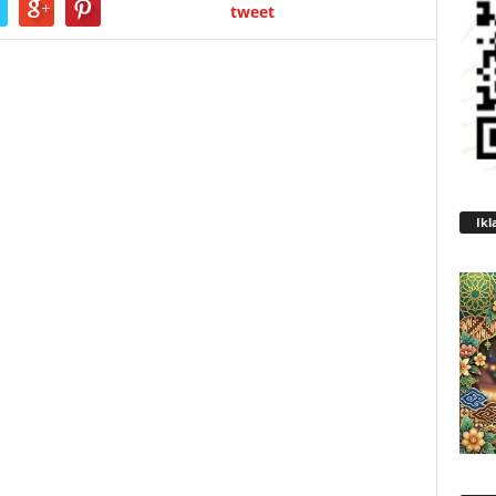
tweet
Ikl