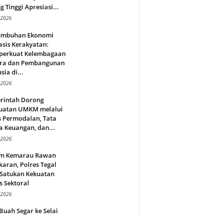
g Tinggi Apresiasi...
 2026
umbuhan Ekonomi
sis Kerakyatan:
erkuat Kelembagaan
ra dan Pembangunan
ia di...
 2026
rintah Dorong
uatan UMKM melalui
s Permodalan, Tata
a Keuangan, dan...
 2026
m Kemarau Rawan
aran, Polres Tegal
 Satukan Kekuatan
s Sektoral
 2026
Buah Segar ke Selai