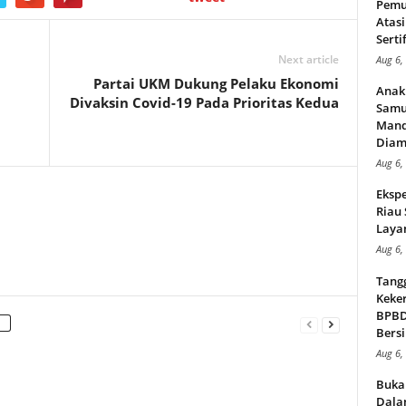
Pemu
Atasi
Serti
Next article
Aug 6,
Partai UKM Dukung Pelaku Ekonomi
Anak
Divaksin Covid-19 Pada Prioritas Kedua
Samu
Mand
Diam
Aug 6,
Ekspe
Riau
Layan
Aug 6,
Tang
Keker
BPBD,
Bersi
Aug 6,
Buka
Dalam