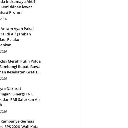
da Indramayu Aktif
 Kemiskinan lewat
fikasi Profesi
 2026
 Ancam Ayah Pakai
rai di Air Jamban
au, Pelaku
ankan...
 2026
disi Merah Putih Polda
 Sambangi Rupat, Bawa
an Kesehatan Gratis...
 2026
gap Darurat
ingan: Sinergi TNI,
 dan PMI Salurkan Air
h...
 2026
 Kampanye Germas
 ISPS 2026, Wali Kota