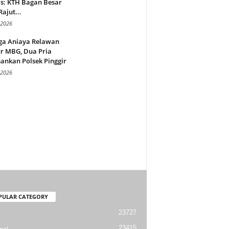
s: KTH Bagan Besar
Rajut...
 2026
ga Aniaya Relawan
r MBG, Dua Pria
ankan Polsek Pinggir
 2026
PULAR CATEGORY
23727
23415