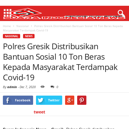
Home
Nasional
Polres Gresik Distribusikan Bantuan Sosial 10 Ton Beras Kepada
Masyarakat Terdampak Covid-19
NASIONAL
NEWS
Polres Gresik Distribusikan
Bantuan Sosial 10 Ton Beras
Kepada Masyarakat Terdampak
Covid-19
By
admin
-
Dec 7, 2020
0
Facebook
Twitter
tweet