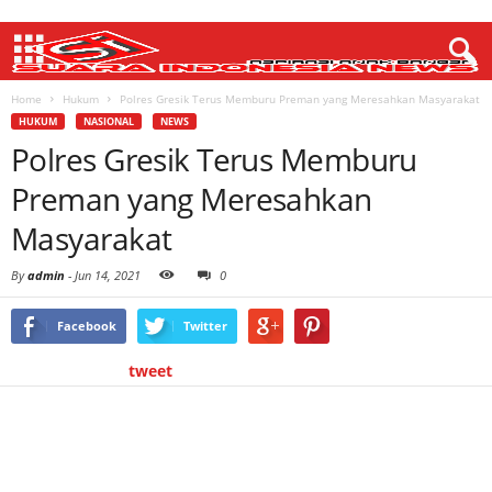
Home
Hukum
Polres Gresik Terus Memburu Preman yang Meresahkan Masyarakat
HUKUM
NASIONAL
NEWS
Polres Gresik Terus Memburu
Preman yang Meresahkan
Masyarakat
By
admin
-
Jun 14, 2021
0
Facebook
Twitter
tweet