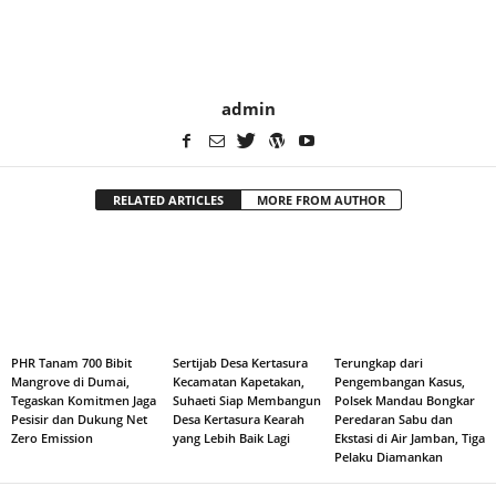
admin
RELATED ARTICLES
MORE FROM AUTHOR
PHR Tanam 700 Bibit
Sertijab Desa Kertasura
Terungkap dari
Mangrove di Dumai,
Kecamatan Kapetakan,
Pengembangan Kasus,
Tegaskan Komitmen Jaga
Suhaeti Siap Membangun
Polsek Mandau Bongkar
Pesisir dan Dukung Net
Desa Kertasura Kearah
Peredaran Sabu dan
Zero Emission
yang Lebih Baik Lagi
Ekstasi di Air Jamban, Tiga
Pelaku Diamankan