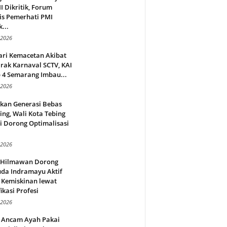
 Dikritik, Forum
is Pemerhati PMI
...
 2026
ari Kemacetan Akibat
rak Karnaval SCTV, KAI
 4 Semarang Imbau...
 2026
rkan Generasi Bebas
ing, Wali Kota Tebing
i Dorong Optimalisasi
.
 2026
l Hilmawan Dorong
da Indramayu Aktif
 Kemiskinan lewat
fikasi Profesi
 2026
 Ancam Ayah Pakai