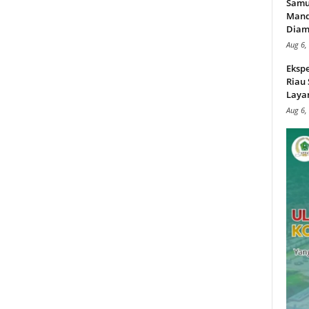
Samu
Mand
Diam
Aug 6,
Ekspe
Riau
Layan
Aug 6,