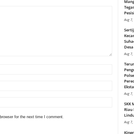
Mang
Tega
Pesisi
Aug 7,
Serti
Keca
Suha
Desa 
Aug 7,
Teru
Peng
Pols
Pere
Ekstas
Aug 7,
SKK 
Riau 
Lindu
browser for the next time I comment.
Aug 7,
Kiner