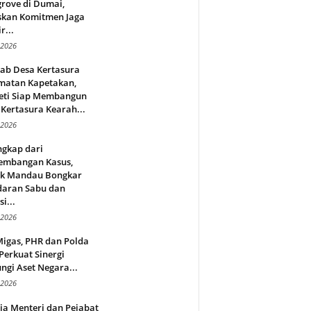
rove di Dumai,
skan Komitmen Jaga
r...
 2026
jab Desa Kertasura
matan Kapetakan,
eti Siap Membangun
Kertasura Kearah...
 2026
ngkap dari
embangan Kasus,
ek Mandau Bongkar
daran Sabu dan
i...
 2026
Migas, PHR dan Polda
Perkuat Sinergi
ngi Aset Negara...
 2026
ja Menteri dan Pejabat