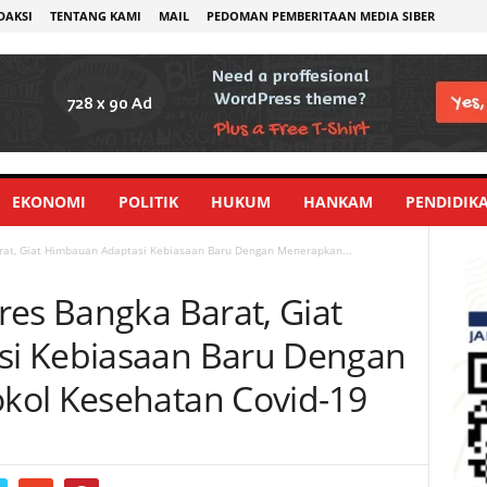
DAKSI
TENTANG KAMI
MAIL
PEDOMAN PEMBERITAAN MEDIA SIBER
EKONOMI
POLITIK
HUKUM
HANKAM
PENDIDIK
rat, Giat Himbauan Adaptasi Kebiasaan Baru Dengan Menerapkan...
res Bangka Barat, Giat
i Kebiasaan Baru Dengan
kol Kesehatan Covid-19