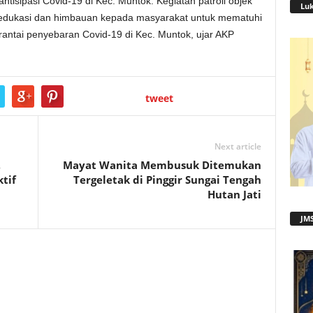
antisipasi Covid-19 di Kec. Muntok. Kegiatan patroli objek
Lu
 edukasi dan himbauan kepada masyarakat untuk mematuhi
antai penyebaran Covid-19 di Kec. Muntok, ujar AKP
tweet
Next article
,
Mayat Wanita Membusuk Ditemukan
tif
Tergeletak di Pinggir Sungai Tengah
Hutan Jati
JMS