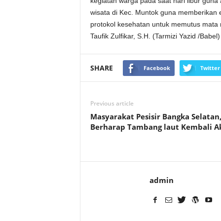
kegiatan warga pada saat hari libur guna 
wisata di Kec. Muntok guna memberikan
protokol kesehatan untuk memutus mata r
Taufik Zulfikar, S.H. (Tarmizi Yazid /Babel)
SHARE
Facebook
Twitter
Previous article
Masyarakat Pesisir Bangka Selatan
Berharap Tambang laut Kembali Ak
admin