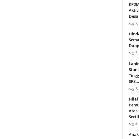
KP2MI
Aktiv
Desak
Aug 7,
Hind
Sema
Daop
Aug 7,
Lahi
Stunt
Tingg
SP3..
Aug 7,
Hila
Pemu
Atasi
Serti
Aug 6,
Anak