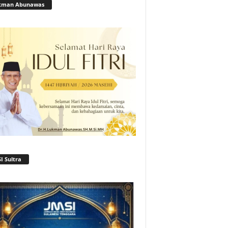
kman Abunawas
I Sultra