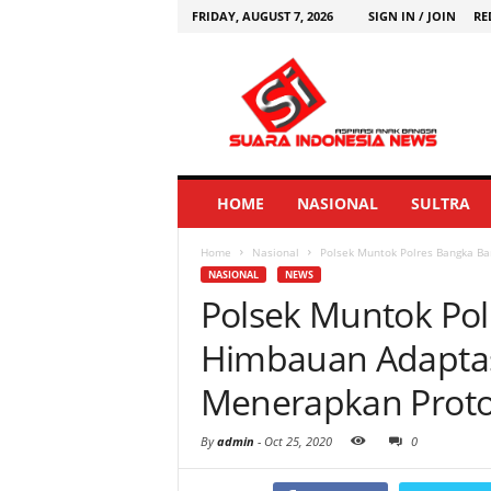
FRIDAY, AUGUST 7, 2026
SIGN IN / JOIN
RE
HOME
NASIONAL
SULTRA
Home
Nasional
Polsek Muntok Polres Bangka Ba
NASIONAL
NEWS
Polsek Muntok Pol
Himbauan Adaptas
Menerapkan Proto
By
admin
-
Oct 25, 2020
0