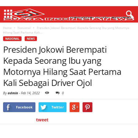
Home
Nasional
Presiden Jokowi Berempati Kepada Seorang Ibu yang Motornya
Hilang Saat Pertama Kali...
NASIONAL
NEWS
Presiden Jokowi Berempati
Kepada Seorang Ibu yang
Motornya Hilang Saat Pertama
Kali Sebagai Driver Ojol
By
admin
-
Feb 14, 2022
0
Facebook
Twitter
tweet