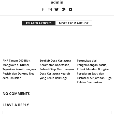
admin
RELATED ARTICLES
MORE FROM AUTHOR
PHR Tanam 700 Bibit
Sertijab Desa Kertasura
Terungkap dari
Mangrove di Dumai,
Kecamatan Kapetakan,
Pengembangan Kasus,
Tegaskan Komitmen Jaga
Suhaeti Siap Membangun
Polsek Mandau Bongkar
Pesisir dan Dukung Net
Desa Kertasura Kearah
Peredaran Sabu dan
Zero Emission
yang Lebih Baik Lagi
Ekstasi di Air Jamban, Tiga
Pelaku Diamankan
NO COMMENTS
LEAVE A REPLY