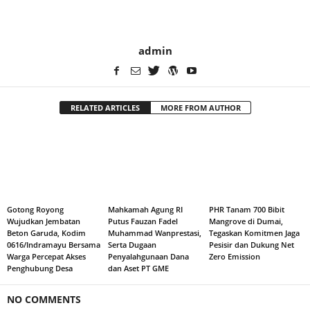
admin
RELATED ARTICLES
MORE FROM AUTHOR
Gotong Royong
Mahkamah Agung RI
PHR Tanam 700 Bibit
Wujudkan Jembatan
Putus Fauzan Fadel
Mangrove di Dumai,
Beton Garuda, Kodim
Muhammad Wanprestasi,
Tegaskan Komitmen Jaga
0616/Indramayu Bersama
Serta Dugaan
Pesisir dan Dukung Net
Warga Percepat Akses
Penyalahgunaan Dana
Zero Emission
Penghubung Desa
dan Aset PT GME
NO COMMENTS