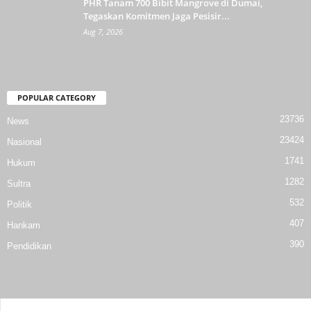
PHR Tanam 700 Bibit Mangrove di Dumai,
Tegaskan Komitmen Jaga Pesisir...
Aug 7, 2026
POPULAR CATEGORY
23736
News
23424
Nasional
1741
Hukum
1282
Sultra
532
Politik
407
Hankam
390
Pendidikan