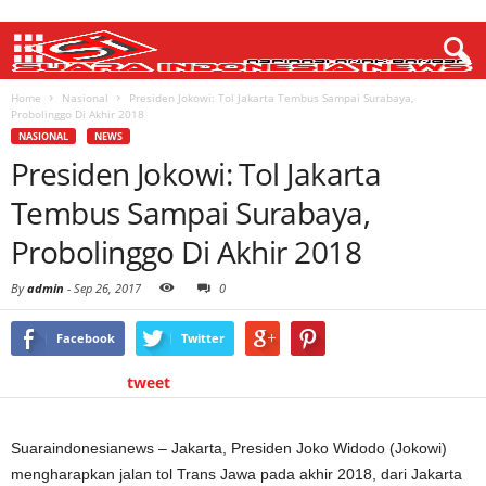
Home
Nasional
Presiden Jokowi: Tol Jakarta Tembus Sampai Surabaya,
Probolinggo Di Akhir 2018
NASIONAL
NEWS
Presiden Jokowi: Tol Jakarta
Tembus Sampai Surabaya,
Probolinggo Di Akhir 2018
By
admin
-
Sep 26, 2017
0
Facebook
Twitter
tweet
Suaraindonesianews – Jakarta, Presiden Joko Widodo (Jokowi)
mengharapkan jalan tol Trans Jawa pada akhir 2018, dari Jakarta