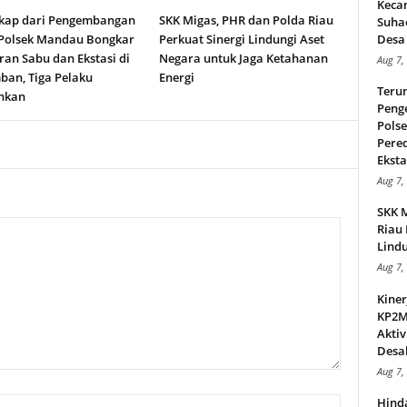
Keca
kap dari Pengembangan
SKK Migas, PHR dan Polda Riau
Suha
 Polsek Mandau Bongkar
Perkuat Sinergi Lindungi Aset
Desa 
an Sabu dan Ekstasi di
Negara untuk Jaga Ketahanan
Aug 7,
ban, Tiga Pelaku
Energi
Teru
nkan
Peng
Pols
Pere
Ekstas
Aug 7,
SKK 
Riau 
Lindu
Aug 7,
Kiner
KP2MI
Aktiv
Desak
Aug 7,
Hind