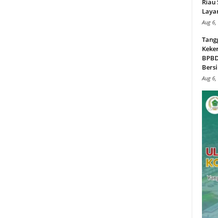
Riau
Layan
Aug 6,
Tang
Keker
BPBD,
Bersi
Aug 6,