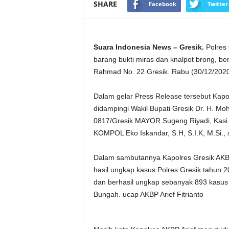
SHARE
Facebook
Twitter
Suara Indonesia News – Gresik.
Polres 
barang bukti miras dan knalpot brong, be
Rahmad No. 22 Gresik. Rabu (30/12/2020)
Dalam gelar Press Release tersebut Kapolr
didampingi Wakil Bupati Gresik Dr. H. Mo
0817/Gresik MAYOR Sugeng Riyadi, Kasi 
KOMPOL Eko Iskandar, S.H, S.I.K, M.Si., 
Dalam sambutannya Kapolres Gresik AKBP
hasil ungkap kasus Polres Gresik tahun 2
dan berhasil ungkap sebanyak 893 kasus
Bungah. ucap AKBP Arief Fitrianto