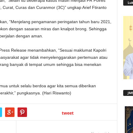
an, “Selain itu beberapa kasus masih menjadi PR Polres
Lu
, Curat, Curas dan Curanmor (3C)” ungkap Arief Ftiranto
laskan, “Menjelang pengamanan peringatan tahun baru 2021,
ipkon dengan sasaran miras dan knalpot brong. Sehingga
 berjalan dengan aman.
ai Press Release menambahkan, “Sesuai maklumat Kapolri
syarakat agar tidak menyelenggarakan pertemuan atau
rang banyak di tempat umum sehingga bisa menekan
ua untuk selalu berdoa agar kita semua diberikan
rakhir,” pungkasnya. (Hari Riswanto)
JMS
tweet