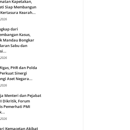
matan Kapetakan,
eti Siap Membangun
Kertasura Kearah...
 2026
ngkap dari
embangan Kasus,
ek Mandau Bongkar
daran Sabu dan
i...
 2026
Migas, PHR dan Polda
Perkuat Sinergi
ngi Aset Negara...
 2026
ja Menteri dan Pejabat
 Dikritik, Forum
is Pemerhati PMI
...
 2026
ari Kemacetan Akibat