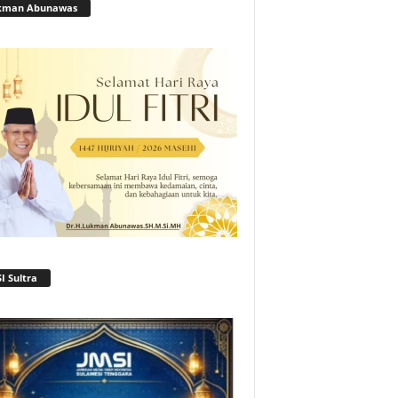
kman Abunawas
I Sultra