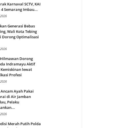
rak Karnaval SCTV, KAI
 4 Semarang Imbau...
 2026
rkan Generasi Bebas
ing, Wali Kota Tebing
i Dorong Optimalisasi
.
 2026
l Hilmawan Dorong
da Indramayu Aktif
 Kemiskinan lewat
fikasi Profesi
 2026
 Ancam Ayah Pakai
rai di Air Jamban
au, Pelaku
ankan...
 2026
disi Merah Putih Polda