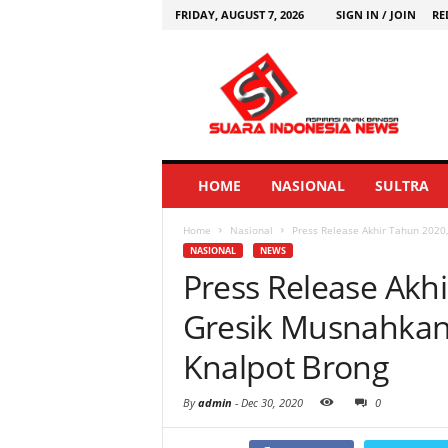
FRIDAY, AUGUST 7, 2026
SIGN IN / JOIN
RE
HOME
NASIONAL
SULTRA
Home
Nasional
Press Release Akhir Tahun 2020,
NASIONAL
NEWS
Press Release Akhi
Gresik Musnahkan
Knalpot Brong
By
admin
-
Dec 30, 2020
0