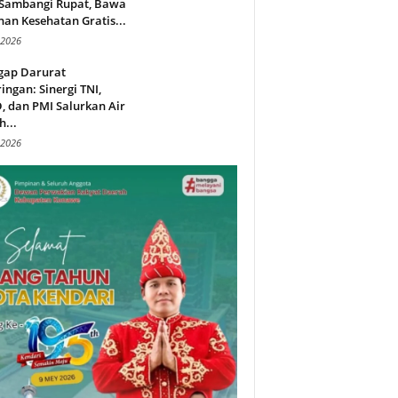
 Sambangi Rupat, Bawa
an Kesehatan Gratis...
 2026
gap Darurat
ingan: Sinergi TNI,
 dan PMI Salurkan Air
h...
 2026