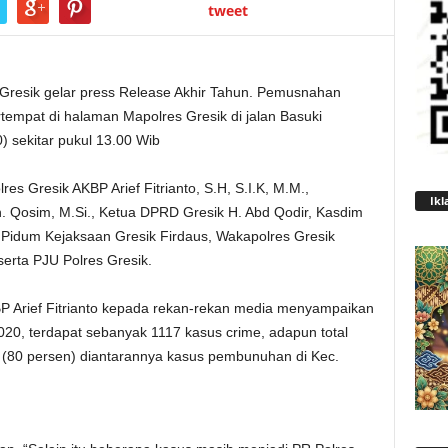
tweet
Gresik gelar press Release Akhir Tahun. Pemusnahan
rtempat di halaman Mapolres Gresik di jalan Basuki
 sekitar pukul 13.00 Wib
es Gresik AKBP Arief Fitrianto, S.H, S.I.K, M.M.,
Ikl
h. Qosim, M.Si., Ketua DPRD Gresik H. Abd Qodir, Kasdim
Pidum Kejaksaan Gresik Firdaus, Wakapolres Gresik
serta PJU Polres Gresik.
 Arief Fitrianto kepada rekan-rekan media menyampaikan
020, terdapat sebanyak 1117 kasus crime, adapun total
 (80 persen) diantarannya kasus pembunuhan di Kec.