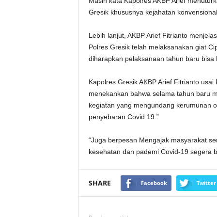
Masih kata Kapolres AKBP Arief menuturk
Gresik khususnya kejahatan konvensional
Lebih lanjut, AKBP Arief Fitrianto menje
Polres Gresik telah melaksanakan giat C
diharapkan pelaksanaan tahun baru bisa
Kapolres Gresik AKBP Arief Fitrianto us
menekankan bahwa selama tahun baru ma
kegiatan yang mengundang kerumunan o
penyebaran Covid 19.”
“Juga berpesan Mengajak masyarakat sem
kesehatan dan pademi Covid-19 segera be
SHARE
Facebook
Twitter